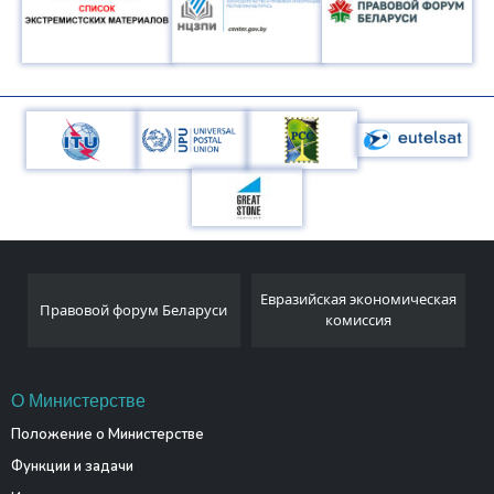
Национальный
Евразийская экономическая
и
статистический комитет
комиссия
Республики Беларусь
О Министерстве
Положение о Министерстве
Функции и задачи