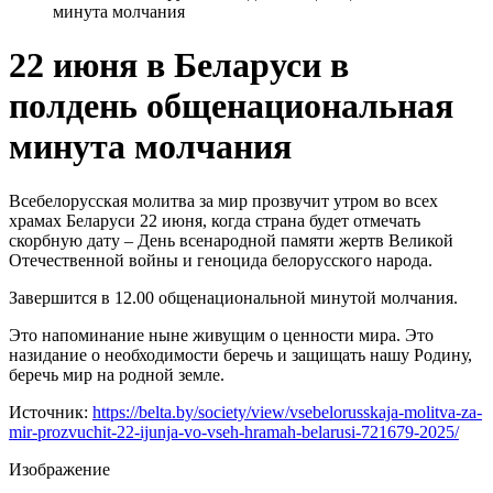
минута молчания
22 июня в Беларуси в
полдень общенациональная
минута молчания
Всебелорусская молитва за мир прозвучит утром во всех
храмах Беларуси 22 июня, когда страна будет отмечать
скорбную дату – День всенародной памяти жертв Великой
Отечественной войны и геноцида белорусского народа.
Завершится в 12.00 общенациональной минутой молчания.
Это напоминание ныне живущим о ценности мира. Это
назидание о необходимости беречь и защищать нашу Родину,
беречь мир на родной земле.
Источник:
https://belta.by/society/view/vsebelorusskaja-molitva-za-
mir-prozvuchit-22-ijunja-vo-vseh-hramah-belarusi-721679-2025/
Изображение