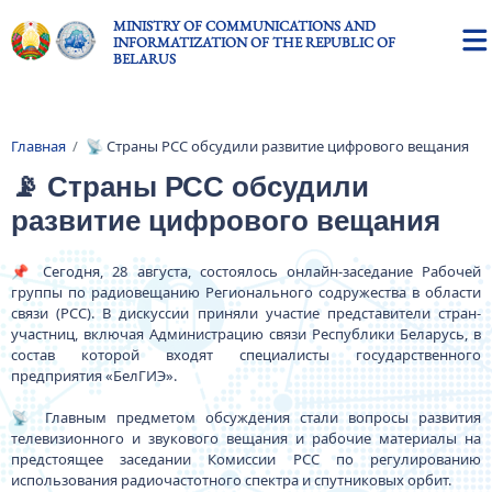
Skip to main content
MINISTRY OF COMMUNICATIONS AND
INFORMATIZATION OF THE REPUBLIC OF
BELARUS
Главная
📡 Страны РСС обсудили развитие цифрового вещания
Breadcrumb
📡 Страны РСС обсудили
развитие цифрового вещания
📌 Сегодня, 28 августа, состоялось онлайн-заседание Рабочей
группы по радиовещанию Регионального содружества в области
связи (РСС). В дискуссии приняли участие представители стран-
участниц, включая Администрацию связи Республики Беларусь, в
состав которой входят специалисты государственного
предприятия «БелГИЭ».
📡 Главным предметом обсуждения стали вопросы развития
телевизионного и звукового вещания и рабочие материалы на
предстоящее заседании Комиссии РСС по регулированию
использования радиочастотного спектра и спутниковых орбит.