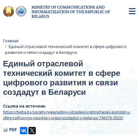
Skip to main content
MINISTRY OF COMMUNICATIONS AND
INFORMATIZATION OF THE REPUBLIC OF
BELARUS
Главная
Breadcrumb
Единый отраслевой технический комитет в сфере цифрового
развития и связи создадут в Беларуси
Единый отраслевой
технический комитет в сфере
цифрового развития и связи
создадут в Беларуси
Ссылка на источник
https://belta.by/society/view/edinyj-otraslevoj-tehnicheskij-komitet-v-
sfere-tsifrovogo-razvitija-i-svjazi-sozdadut-v-belarusi-736376-2025/
PDF