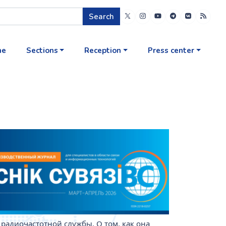
Search
me
Sections
Reception
Press center
радиочастотной службы. О том, как она