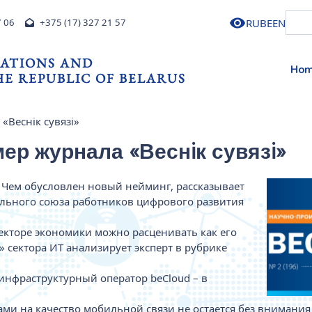
RU
BE
EN
7 06
+375 (17) 327 21 57
ATIONS AND
Ho
E REPUBLIC OF BELARUS
Веснiк сувязi»
р журнала «Веснiк сувязi»
 Чем обусловлен новый нейминг, рассказывает
ального союза работников цифрового развития
екторе экономики можно расценивать как его
 сектора ИТ анализирует эксперт в рубрике
инфраструктурный оператор beCloud – в
ми на качество мобильной связи не остается без внимания 