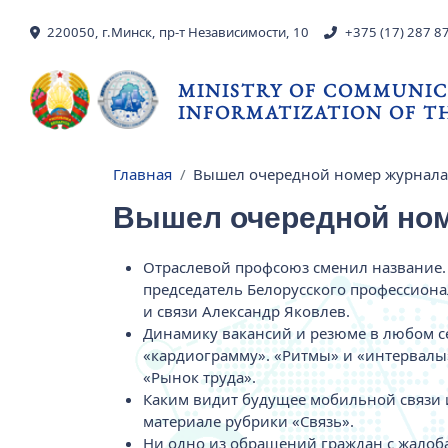
Skip to main content
220050, г.Минск, пр-т Независимости, 10
+375 (17) 287 8
MINISTRY OF COMMUNIC
INFORMATIZATION OF TH
Главная
Вышел очередной номер журнала «
Breadcrumb
Вышел очередной номе
Отраслевой профсоюз сменил название.
председатель Белорусского профессион
и связи Александр Яковлев.
Динамику вакансий и резюме в любом с
«кардиограмму». «Ритмы» и «интервалы»
«Рынок труда».
Каким видит будущее мобильной связи 
материале рубрики «Связь».
Ни одно из обращений граждан с жалоба