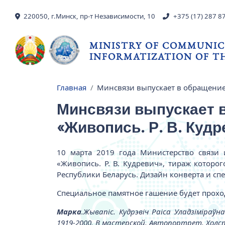
Skip to main content
220050, г.Минск, пр-т Независимости, 10
+375 (17) 287 8
MINISTRY OF COMMUNIC
INFORMATIZATION OF TH
Главная
Минсвязи выпускает в обращение 
Breadcrumb
Минсвязи выпускает в
«Живопись. Р. В. Кудр
10 марта 2019 года Министерство связи
«Живопись. Р. В. Кудревич», тираж которо
Республики Беларусь. Дизайн конверта и с
Специальное памятное гашение будет проход
Марка
.Жывапіс. Кудрэвіч Раіса Уладзіміраў
1919-2000. В мастерской. Автопортрет. Холст