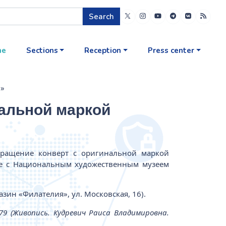
Search
me
Sections
Reception
Press center
ч»
нальной маркой
бращение конверт с оригинальной маркой
стве с Национальным художественным музеем
зин «Филателия», ул. Московская, 16).
979 (Живопись. Кудревич Раиса Владимировна.