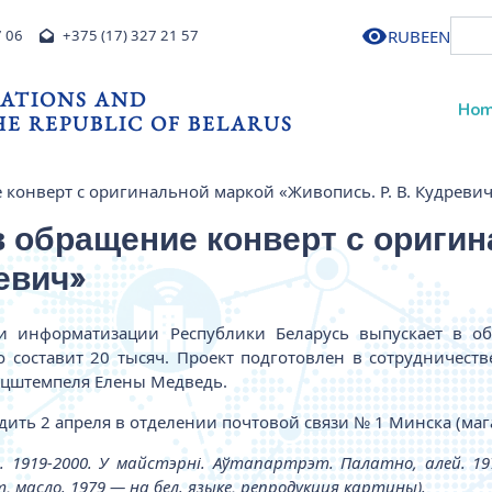
RU
BE
EN
7 06
+375 (17) 327 21 57
ATIONS AND
Ho
E REPUBLIC OF BELARUS
конверт с оригинальной маркой «Живопись. Р. В. Кудреви
 обращение конверт с ориги
евич»
 и информатизации Республики Беларусь выпускает в о
го составит 20 тысяч. Проект подготовлен в сотрудниче
пецштемпеля Елены Медведь.
ить 2 апреля в отделении почтовой связи № 1 Минска (мага
на. 1919-2000. У майстэрні. Аўтапартрэт. Палатно, алей. 1
, масло. 1979 — на бел. языке, репродукция картины).