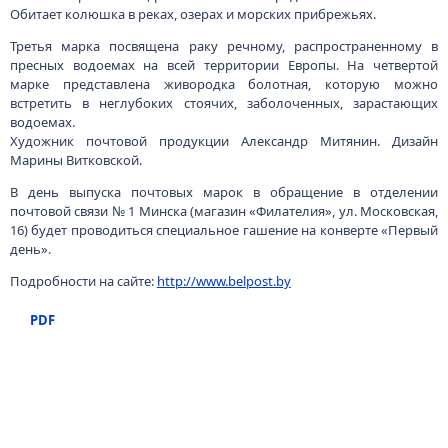
Обитает колюшка в реках, озерах и морских прибрежьях.
Третья марка посвящена раку речному, распространенному в
пресных водоемах на всей территории Европы. На четвертой
марке представлена живородка болотная, которую можно
встретить в неглубоких стоячих, заболоченных, зарастающих
водоемах.
Художник почтовой продукции Александр Митянин. Дизайн
Марины Витковской.
В день выпуска почтовых марок в обращение в отделении
почтовой связи № 1 Минска (магазин «Филателия», ул. Московская,
16) будет проводиться специальное гашение на конверте «Первый
день».
Подробности на сайте:
http://www.belpost.by
PDF
220050, г.Минск, пр-т Независимости, 10
+375 (17) 287 87 06
+375 (17) 327 21 57
Search
RU
BE
EN