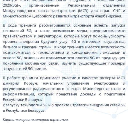
2020/5G)», организованный Региональным отделением
Международного союза электросвязи (МСЭ) для стран СНГ и
Министерством цифрового развития и транспорта Азербайджана.
В ходе тренинга рассматриваются основные аспекты запуска
технологий 5G, а также возможные меры, предпринимаемые
правительством и регулятором, которые могут помочь ускорить
процесс внедрения будущих услуг 5G в интересах государства,
бизнеса и граждан страны. В ходе тренинга имеется возможность
познакомиться с технологиями и концепциями, лежащими в
основе 5G, основными отличиями технологии 5G от предыдущих
поколений мобильной связи, изучить существующие примеры
запуска сетей 5G в мире.
В работе тренинга принимает участие в качестве эксперта МСЭ
Дмитрий Корзун, начальник управления электросвязи и
регулирования радиочастотного спектра Министерства связи и
информатизации, который представил доклады о подготовке
Республики Беларусь
к запуску технологии 5G и о проекте Стратегии внедрения сетей 5G
в Республике Беларусь.
Картинка организаторов тренинга