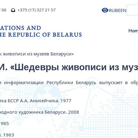
RU
BE
EN
7 06
+375 (17) 327 21 57
ATIONS AND
Ho
E REPUBLIC OF BELARUS
живописи из музеев Беларуси»
 «Шедевры живописи из муз
и информатизации Республики Беларусь выпускает в о
ка БССР А.А. Аникейчика. 1977
ародного художника Беларуси. 2008
1985
. 1963