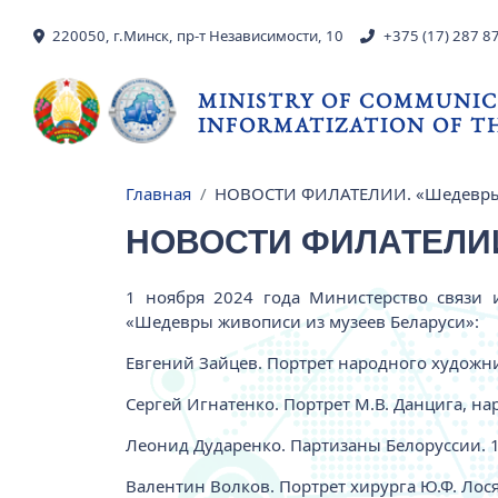
Skip to main content
220050, г.Минск, пр-т Независимости, 10
+375 (17) 287 8
MINISTRY OF COMMUNIC
INFORMATIZATION OF TH
Главная
НОВОСТИ ФИЛАТЕЛИИ. «Шедевры 
Breadcrumb
НОВОСТИ ФИЛАТЕЛИИ.
1 ноября 2024 года Министерство связи 
«Шедевры живописи из музеев Беларуси»:
Евгений Зайцев. Портрет народного художни
Сергей Игнатенко. Портрет М.В. Данцига, н
Леонид Дударенко. Партизаны Белоруссии. 
Валентин Волков. Портрет хирурга Ю.Ф. Лося