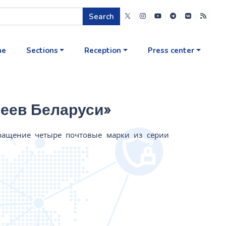
Search
me
Sections
Reception
Press center
еев Беларуси»
бращение четыре почтовые марки из серии