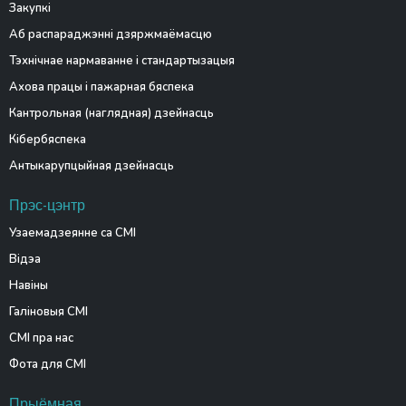
Закупкі
Аб распараджэнні дзяржмаёмасцю
Тэхнічнае нармаванне і стандартызацыя
Ахова працы і пажарная бяспека
Кантрольная (наглядная) дзейнасць
Кібербяспека
Антыкарупцыйная дзейнасць
Прэс-цэнтр
Узаемадзеянне са СМІ
Відэа
Навіны
Галіновыя СМІ
СМІ пра нас
Фота для СМІ
Прыёмная