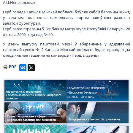
А.Ц.Непагодзіна».
Герб горада Капыля Мінскай вобласці ўяўляе сабой барочны шчыт,
у залатым полі якога намаляваны чорны паляўнічы ражок з
залатой фурнітурай.
Герб зарэгістраваны ў Гербавым матрыкуле Рэспублікі Беларусь 28
лютага 2000 года пад № 40.
У дзень выпуску паштовай маркі ў абарачэнне ў аддзяленні
паштовай сувязі № 2 Капыля Мінскай вобласці будзе праводзіцца
спецыяльнае гашэнне на канверце «Першы дзень».
PDF