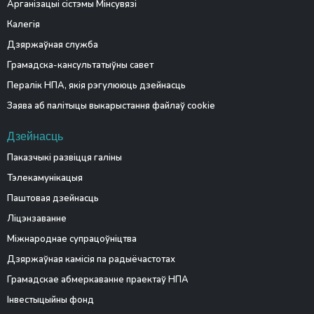
Арганізацыі сістэмы Мінсувязі
Калегія
Дзяржаўная служба
Грамадска-кансультатыўны савет
Пералік НПА, якія рэгулююць дзейнасць
Заява аб палітыцы выкарыстання файлаў cookie
Дзейнасць
Паказчыкі развіцця галіны
Тэлекамунікацыя
Паштовая дзейнасць
Ліцэнзаванне
Міжнароднае супрацоўніцтва
Дзяржаўная камісія па радыёчастотах
Грамадскае абмеркаванне праектаў НПА
Інвестыцыйны фонд