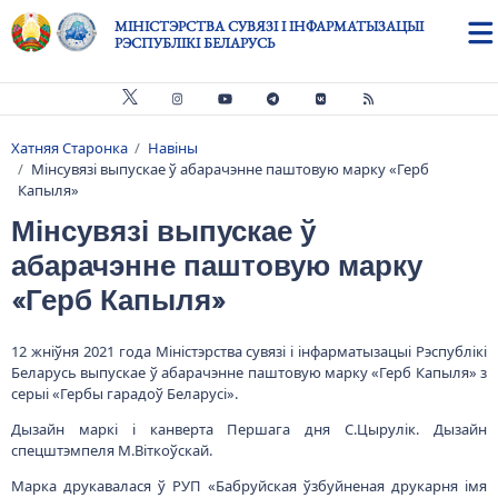
Skip to main content
МІНІСТЭРСТВА СУВЯЗІ І ІНФАРМАТЫЗАЦЫІ
РЭСПУБЛІКІ БЕЛАРУСЬ
Хатняя Старонка
Навіны
Breadcrumb
Мінсувязі выпускае ў абарачэнне паштовую марку «Герб
Капыля»
Мінсувязі выпускае ў
абарачэнне паштовую марку
«Герб Капыля»
12 жніўня 2021 года Міністэрства сувязі і інфарматызацыі Рэспублікі
Беларусь выпускае ў абарачэнне паштовую марку «Герб Капыля» з
серыі «Гербы гарадоў Беларусі».
Дызайн маркі і канверта Першага дня С.Цырулік. Дызайн
спецштэмпеля М.Віткоўскай.
Марка друкавалася ў РУП «Бабруйская ўзбуйненая друкарня імя