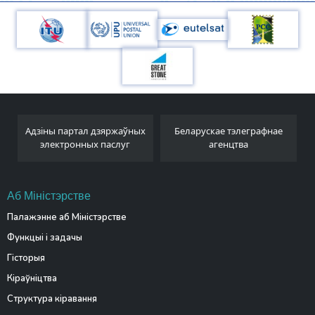
Адзіны партал дзяржаўных
Беларускае тэлеграфнае
электронных паслуг
агенцтва
Аб Міністэрстве
Палажэнне аб Міністэрстве
Функцыі і задачы
Гісторыя
Кіраўніцтва
Структура кіравання