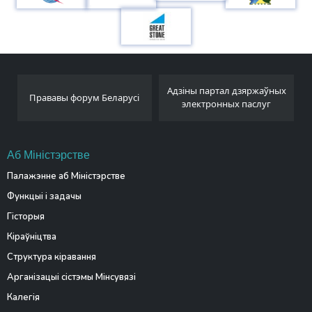
Адзіны партал дзяржаўных
Прававы форум Беларусі
электронных паслуг
Аб Міністэрстве
Палажэнне аб Міністэрстве
Функцыі і задачы
Гісторыя
Кіраўніцтва
Структура кіравання
Арганізацыі сістэмы Мінсувязі
Калегія