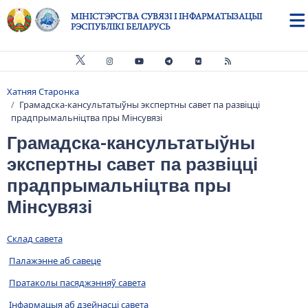
Skip to main content
МІНІСТЭРСТВА СУВЯЗІ І ІНФАРМАТЫЗАЦЫІ
РЭСПУБЛІКІ БЕЛАРУСЬ
Хатняя Старонка
Breadcrumb
Грамадска-кансультатыўны экспертны савет па развіцці
прадпрымальніцтва пры Мінсувязі
Грамадска-кансультатыўны
экспертны савет па развіцці
прадпрымальніцтва пры
Мінсувязі
Склад савета
Палажэнне аб савеце
Пратаколы пасяджэнняў савета
Інфармацыя аб дзейнасці савета