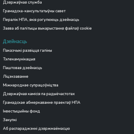
Дзяржаўная служба
Грамадска-кансультатыўны савет
Пералік НПА, якія рэгулююць дзейнасць
Заява аб палітыцы выкарыстання файлаў cookie
Дзейнасць
Паказчыкі развіцця галіны
Тэлекамунікацыя
Паштовая дзейнасць
Ліцэнзаванне
Міжнароднае супрацоўніцтва
Дзяржаўная камісія па радыёчастотах
Грамадскае абмеркаванне праектаў НПА
Інвестыцыйны фонд
Закупкі
Аб распараджэнні дзяржмаёмасцю