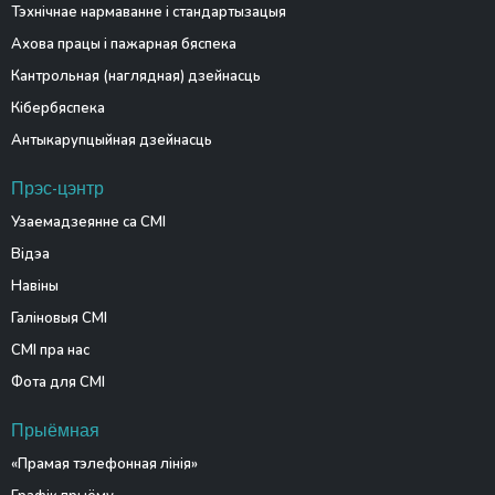
Тэхнічнае нармаванне і стандартызацыя
Ахова працы і пажарная бяспека
Кантрольная (наглядная) дзейнасць
Кібербяспека
Антыкарупцыйная дзейнасць
Прэс-цэнтр
Узаемадзеянне са СМІ
Відэа
Навіны
Галіновыя СМІ
СМІ пра нас
Фота для СМІ
Прыёмная
«Прамая тэлефонная лінія»