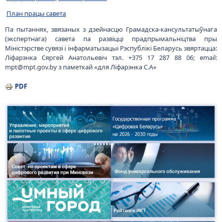
План працы савета
Па пытаннях, звязаных з дзейнасцю Грамадска-кансультатыўнага
(экспертнага) савета па развіцці прадпрымальніцтва пры
Міністэрстве сувязі і інфарматызацыі Рэспублікі Беларусь звяртацца:
Ліфарэнка Сяргей Анатольевіч тэл. +375 17 287 88 06; email:
mpt@mpt.gov.by з паметкай «для Ліфарэнка С.А»
PDF