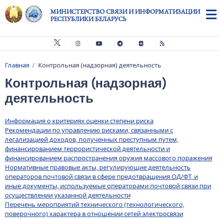
Перейти к основному содержанию
МИНИСТЕРСТВО СВЯЗИ И ИНФОРМАТИЗАЦИИ
РЕСПУБЛИКИ БЕЛАРУСЬ
Главная
Контрольная (надзорная) деятельность
Строка навигации
Контрольная (надзорная)
деятельность
Информация о критериях оценки степени риска
Рекомендации по управлению рисками, связанными с
легализацией доходов, полученных преступным путем,
финансированием террористической деятельности и
финансированием распространения оружия массового поражения
Нормативные правовые акты, регулирующие деятельность
операторов почтовой связи в сфере предотвращения ОД/ФТ, и
иные документы, используемые операторами почтовой связи при
осуществлении указанной деятельности
Перечень мероприятий технического (технологического,
поверочного) характера в отношении сетей электросвязи