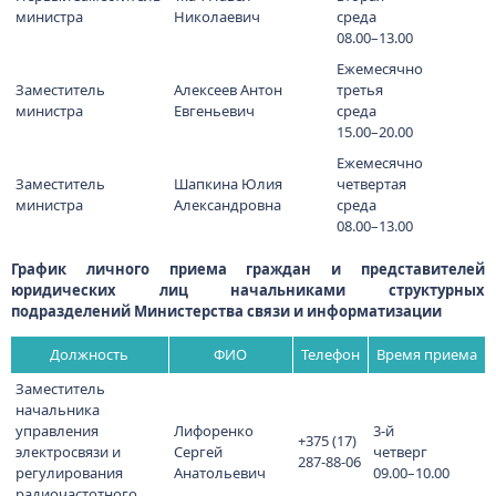
министра
Николаевич
среда
08.00–13.00
Ежемесячно
Заместитель
Алексеев Антон
третья
министра
Евгеньевич
среда
15.00–20.00
Ежемесячно
Заместитель
Шапкина Юлия
четвертая
министра
Александровна
среда
08.00–13.00
График личного приема граждан и представителей
юридических лиц начальниками структурных
подразделений Министерства связи и информатизации
Должность
ФИО
Телефон
Время приема
Заместитель
начальника
управления
Лифоренко
3-й
+375 (17)
электросвязи и
Сергей
четверг
287-88-06
регулирования
Анатольевич
09.00–10.00
радиочастотного