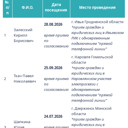
№
Дата
п/
Ф.И.О.
Место проведения
посещения
п
г. Ивье Гродненской области
28.08.2026
*прием граждан и
Залесский
юридических лиц в Ивьевском
1
Кирилл
время приема
РИК с одновременным
Борисович
по
подключением “прямой
согласованию
телефонной линии”
г. Наровля Гомельской
области
25.09.2026
*прием граждан и
юридических лиц в
Ткач Павел
2
время приема
Наровлянском участке
Николаевич
по
электросвязи с
согласованию
одновременным
подключением “прямой
телефонной линии”
г. Дзержинск Минской
области
24.07.2026
*прием граждан и
Шапкина
юридических лиц в
3
Юлия
время приема