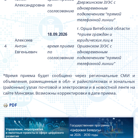
Дзержинском ЗУЭС с
Александровна
по
одновременным
согласованию
подключением “прямой
телефонной линии”
г. Орша Витебской области
18.09.2026
*прием граждан и
Алексеев
юридических лиц в
4
Антон
время приема
Оршанском ЗУЭС с
Евгеньевич
по
одновременным
согласованию
подключением “прямой
телефонной линии”
*Время приема будет сообщено через региональные СМИ и
объявления, размещенные в обл- и райисполкомах и зональных
(районных) узлах почтовой и электросвязи и в новостной ленте на
сайте Минсвязи. Возможны корректировки в дате приема.
PDF