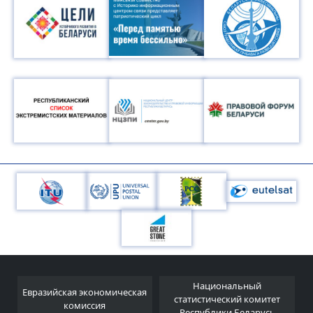
Национальный
Евразийская экономическая
и
статистический комитет
комиссия
Республики Беларусь