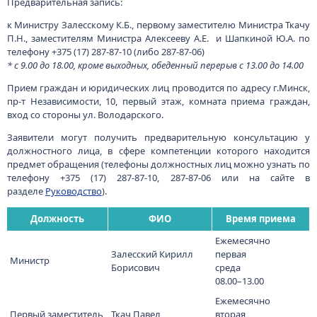
Предварительная запись:
к Министру Залесскому К.Б., первому заместителю Министра Ткачу
П.Н., заместителям Министра Алексееву А.Е. и Шапкиной Ю.А. по
телефону +375 (17) 287-87-10 (либо 287-87-06)
* с 9.00 до 18.00, кроме выходных, обеденный перерыв с 13.00 до 14.00
Прием граждан и юридических лиц проводится по адресу г.Минск,
пр-т Независимости, 10, первый этаж, комната приема граждан,
вход со стороны ул. Володарского.
Заявители могут получить предварительную консультацию у
должностного лица, в сфере компетенции которого находится
предмет обращения (телефоны должностных лиц можно узнать по
телефону +375 (17) 287-87-10, 287-87-06 или на сайте в
разделе
Руководство
).
Должность
ФИО
Время приема
Ежемесячно
Залесский Кирилл
первая
Министр
Борисович
среда
08.00–13.00
Ежемесячно
Первый заместитель
Ткач Павел
вторая