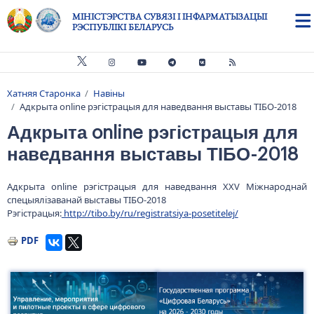
Skip to main content
МІНІСТЭРСТВА СУВЯЗІ І ІНФАРМАТЫЗАЦЫІ
РЭСПУБЛІКІ БЕЛАРУСЬ
Хатняя Старонка
Навіны
Breadcrumb
Адкрыта online рэгістрацыя для наведвання выставы ТІБО-2018
Адкрыта online рэгістрацыя для
наведвання выставы ТІБО-2018
Адкрыта online рэгістрацыя для наведвання XXV Міжнароднай
спецыялізаванай выставы ТІБО-2018
Рэгістрацыя:
http://tibo.by/ru/registratsiya-posetitelej/
PDF