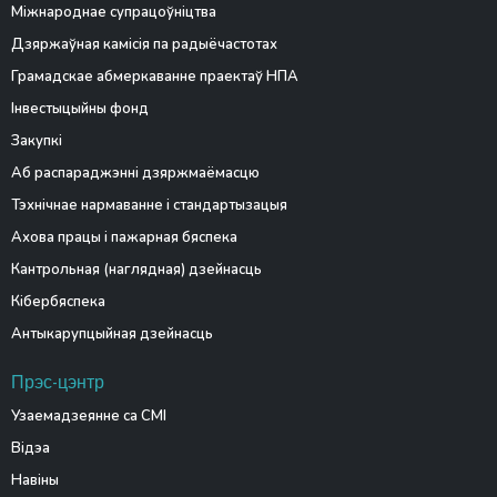
Міжнароднае супрацоўніцтва
Дзяржаўная камісія па радыёчастотах
Грамадскае абмеркаванне праектаў НПА
Інвестыцыйны фонд
Закупкі
Аб распараджэнні дзяржмаёмасцю
Тэхнічнае нармаванне і стандартызацыя
Ахова працы і пажарная бяспека
Кантрольная (наглядная) дзейнасць
Кібербяспека
Антыкарупцыйная дзейнасць
Прэс-цэнтр
Узаемадзеянне са СМІ
Відэа
Навіны