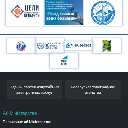
Адзіны партал дзяржаўных
Беларускае тэлеграфнае
электронных паслуг
агенцтва
Аб Міністэрстве
Палажэнне аб Міністэрстве