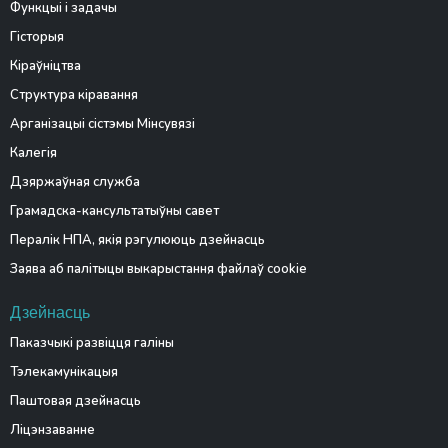
Функцыі і задачы
Гісторыя
Кіраўніцтва
Структура кіравання
Арганізацыі сістэмы Мінсувязі
Калегія
Дзяржаўная служба
Грамадска-кансультатыўны савет
Пералік НПА, якія рэгулююць дзейнасць
Заява аб палітыцы выкарыстання файлаў cookie
Дзейнасць
Паказчыкі развіцця галіны
Тэлекамунікацыя
Паштовая дзейнасць
Ліцэнзаванне