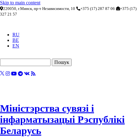
Skip to main content
220050, г.Минск, пр-т Независимости, 10
+375 (17) 287 87 06
+375 (17)
327 21 57
RU
BE
EN
Пошук
Міністэрства сувязі і
інфарматызацыі Рэспублікі
Беларусь