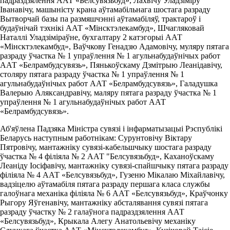
падраздзялення ААТ «Белсувязьбуд», Лахвічу Уладзіміру
Іванавічу, машыністу крана аўтамабільнага шостага разраду
Вытворчай базы па размяшчэнні аўтамабіляў, трактароў і
будаўнічай тэхнікі ААТ «Мінсктэлекамбуд», Шчагляковай
Наталлі Уладзіміраўне, бухгалтару 2 катэгорыі ААТ
«Мінсктэлекамбуд», Ваўчкову Генадзю Адамовічу, муляру пятага
разраду ўчастка № 1 упраўлення № 1 агульнабудаўнічых работ
ААТ «Белрамбудсувязь», Пянькоўскаму Дзмітрыю Леанідавічу,
столяру пятага разраду ўчастка № 1 упраўлення № 1
агульнабудаўнічых работ ААТ «Белрамбудсувязь», Галадушка
Валерыю Аляксандравічу, маляру пятага разраду ўчастка № 1
упраўлення № 1 агульнабудаўнічых работ ААТ
«Белрамбудсувязь».
Аб'яўлена Падзяка Міністра сувязі і інфарматызацыі Рэспублікі
Беларусь наступным работнікам: Сурунтовічу Віктару
Пятровічу, мантажніку сувязі-кабельшчыку шостага разраду
ўчастка № 4 філіяла № 2 ААТ "Белсувязьбуд», Каханоўскаму
Леаніду Іосіфавічу, мантажніку сувязі-спайшчыку пятага разраду
філіяла № 4 ААТ «Белсувязьбуд», Гузеню Мікалаю Міхайлавічу,
вадзіцелю аўтамабіля пятага разраду першага класа службы
галоўнага механіка філіяла № 6 ААТ «Белсувязьбуд», Краўчонку
Рыгору Яўгенавічу, мантажніку абсталявання сувязі пятага
разраду ўчастку № 2 галаўнога падраздзялення ААТ
«Белсувязьбуд», Крыкала Алегу Анатольевічу механіку