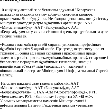
10 жніўня ў актавай зале ўстановы адукацыі "Беларуская
дзяржаўная акадэмія сувязі» адбыўся святочны канцэрт,
прысвечаны Дню будаўніка. Неабходна адзначыць, што ў сістэму
Мінсувязі ўваходзяць тры будаўнічыя арганізацыі: ААТ
«Мінсктэлекамбуд», ААТ «Белсувязьбуд», ААТ
«Белрамбусувязь» у якіх на сённяшні дзень працуе больш за дзве
тысячы чалавек.
«Кожны з вас майстар сваёй справы, унікальны прафесіянал -
будаўнік і сувязіст ў адной асобе. Прагрэс дыктуе свету новыя
тэхналогіі і сёння ад вашай суладнай і прафесійнай працы
залежыць рэалізацыя тэлекамунікацыйных праектаў, стварэнне і
ўкараненне перадавых будаўнічых тэхналогій, якасць і
надзейнасць аб'ектаў, якія ўзводзяцца», - адзначыў у
віншавальнай тэлеграме Міністр сувязі і інфарматызацыі Сяргей
Папкоў.
На сцэне паказалі свае таленты работнікі ААТ
«Мінсктэлекамбуд», ААТ «Белсувязьбуд», ААТ
«Белрамбудсувязь», СТАА «СМУ-Союзтэлефонбуд», РУП
«Белтэлекам», РУП «Белпошта» і студэнты УА «БГАС».
У рамках мерапрыемства намеснік Міністра сувязі і
інфарматызацыі Наталля Гардзеенка правяла ўрачыстае