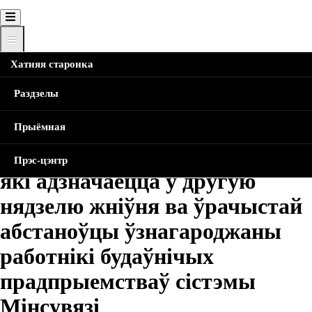
Хатняя старонка
Хатняя Старонка
Навіны
Напярэдадні Дня будаўніка,
які адзначаецца ў другую нядзелю жніўня ва ўрачыстай
Breadcrumb
Раздзелы
абстаноўцы ўзнагароджаны работнікі будаўнічых
прадпрыемстваў сістэмы Мінсувязі
Прыёмная
Напярэдадні Дня будаўніка,
Прэс-цэнтр
які адзначаецца ў другую
нядзелю жніўня ва ўрачыстай
абстаноўцы ўзнагароджаны
работнікі будаўнічых
прадпрыемстваў сістэмы
Мінсувязі