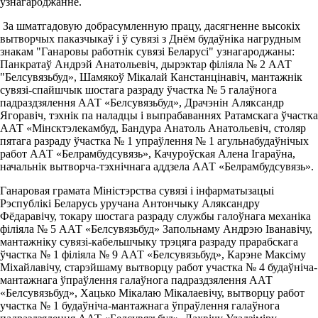
ўзнагароджанне.
За шматгадовую добрасумленную працу, дасягненне высокіх
вытворчых паказчыкаў і ў сувязі з Днём будаўніка нагрудным
знакам "Ганаровы работнік сувязі Беларусі" узнагароджаны:
Панкратаў Андрэй Анатольевіч, дырэктар філіяла № 2 ААТ
"Белсувязьбуд», Шамякоў Мікалай Канстанцінавіч, мантажнік
сувязі-спайшчык шостага разраду ўчастка № 5 галаўнога
падраздзялення ААТ «Белсувязьбуд», Драчэнін Аляксандр
Ягоравіч, тэхнік па наладцы і выпрабаваннях Ратамскага ўчастка
ААТ «Мінсктэлекамбуд, Бандура Анатоль Анатольевіч, столяр
пятага разраду ўчастка № 1 упраўлення № 1 агульнабудаўнічых
работ ААТ «Белрамбудсувязь», Качуроўская Алена Ігараўна,
начальнік вытворча-тэхнічнага аддзела ААТ «Белрамбудсувязь».
Ганаровая грамата Міністэрства сувязі і інфарматызацыі
Рэспублікі Беларусь уручана Антончыку Аляксандру
Фёдаравічу, токару шостага разраду службы галоўнага механіка
філіяла № 5 ААТ «Белсувязьбуд» Запольнаму Андрэю Іванавічу,
мантажніку сувязі-кабельшчыку трэцяга разраду прарабскага
ўчастка № 1 філіяла № 9 ААТ «Белсувязьбуд», Карэне Максіму
Міхайлавічу, старэйшаму вытворцу работ участка № 4 будаўніча-
мантажнага ўпраўлення галаўнога падраздзялення ААТ
«Белсувязьбуд», Хацько Мікалаю Мікалаевічу, вытворцу работ
участка № 1 будаўніча-мантажнага ўпраўлення галаўнога