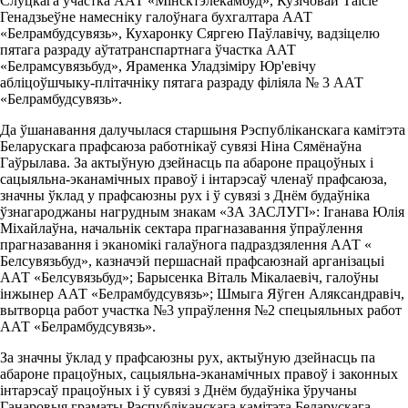
Слуцкага ўчастка ААТ «Мінсктэлекамбуд», Кузічовай Таісіе
Генадзьеўне намесніку галоўнага бухгалтара ААТ
«Белрамбудсувязь», Кухаронку Сяргею Паўлавічу, вадзіцелю
пятага разраду аўтатранспартнага ўчастка ААТ
«Белрамсувязьбуд», Яраменка Уладзіміру Юр'евічу
абліцоўшчыку-плітачніку пятага разраду філіяла № 3 ААТ
«Белрамбудсувязь».
Да ўшанавання далучылася старшыня Рэспубліканскага камітэта
Беларускага прафсаюза работнікаў сувязі Ніна Сямёнаўна
Гаўрылава. За актыўную дзейнасць па абароне працоўных і
сацыяльна-эканамічных правоў і інтарэсаў членаў прафсаюза,
значны ўклад у прафсаюзны рух і ў сувязі з Днём будаўніка
ўзнагароджаны нагрудным знакам «ЗА ЗАСЛУГI»: Іганава Юлія
Міхайлаўна, начальнік сектара прагназавання ўпраўлення
прагназавання і эканомікі галаўнога падраздзялення ААТ «
Белсувязьбуд», казначэй першаснай прафсаюзнай арганізацыі
ААТ «Белсувязьбуд»; Барысенка Віталь Мікалаевіч, галоўны
інжынер ААТ «Белрамбудсувязь»; Шмыга Яўген Аляксандравіч,
вытворца работ участка №3 упраўлення №2 спецыяльных работ
ААТ «Белрамбудсувязь».
За значны ўклад у прафсаюзны рух, актыўную дзейнасць па
абароне працоўных, сацыяльна-эканамічных правоў і законных
інтарэсаў працоўных і ў сувязі з Днём будаўніка ўручаны
Ганаровыя граматы Рэспубліканскага камітэта Беларускага