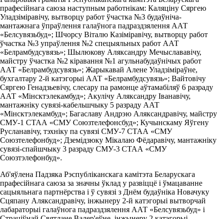
прафесійнага саюза наступным работнікам: Каляціну Сяргею
Уладзіміравічу, вытворцу работ ўчастка №3 будаўніча-
мантажнага ўпраўлення галаўнога падраздзялення ААТ
«Белсувязьбуд»; Шчорсу Віталю Казіміравічу, вытворцу работ
ўчастка №3 упраўлення №2 спецыяльных работ ААТ
«Белрамбудсувязь»; Шылюкову Аляксандру Мечыслававічу,
майстру ўчастка №2 кіравання №1 агульнабудаўнічых работ
ААТ «Белрамбудсувязь»; Жарыкавай Алене Уладзіміраўне,
бухгалтару 2-й катэгорыі ААТ «Белрамбудсувязь»; Вайтовічу
Сяргею Генадзьевічу, слесару па рамонце аўтамабіляў 6 разраду
ААТ «Мінсктэлекамбуд»; Акулічу Аляксандру Іванавічу,
мантажніку сувязі-кабельшчыку 5 разраду ААТ
«Мінсктэлекамбуд»; Багаславу Андрэю Аляксандравічу, майстру
СМУ-1 СТАА «СМУ Союзтелефонсбуд»; Кучынскаму Яўгену
Русланавічу, тэхніку па сувязі СМУ-7 СТАА «СМУ
Союзтелефонбуд»; Дземідзюку Мікалаю Фёдаравічу, мантажніку
сувязі-спайшчыку 3 разраду СМУ-3 СТАА «СМУ
Союзтэлефонбуд».
Аб'яўлена Падзяка Рэспубліканскага камітэта Беларускага
прафесійнага саюза за значны ўклад у развіццё і ўмацаванне
сацыяльнага партнёрства і ў сувязі з Днём будаўніка Новачуку
Сцяпану Аляксандравічу, інжынеру 2-й катэгорыі вытворчай
лабараторыі галаўнога падраздзялення ААТ «Белсувязьбуд» і
Страціўнай Святлане Валер'еўне, інжынеру 2 катэгорыі