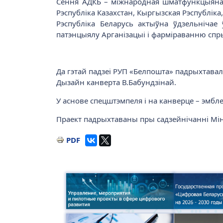
Сёння АДКБ – міжнародная шматфункцыянальн
Рэспубліка Казахстан, Кыргызская Рэспубліка
Рэспубліка Беларусь актыўна ўдзельнічае
патэнцыялу Арганізацыі і фарміраванню спры
Да гэтай падзеі РУП «Белпошта» падрыхтавал
Дызайн канверта В.Бабундзінай.
У аснове спецштэмпеля і на канверце – эмбл
Праект падрыхтаваны пры садзейнічанні Міні
PDF