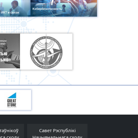
таўнікоў
Савет Рэспублікі
Савет Міністра
га сходу
Нацыянальнага сходу