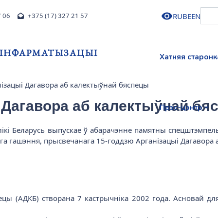
RU
BE
EN
7 06
+375 (17) 327 21 57
І ІНФАРМАТЫЗАЦЫІ
Хатняя старонк
нізацыі Дагавора аб калектыўнай бяспецы
і Дагавора аб калектыўнай бя
Прэс-цэнтр
блікі Беларусь выпускае ў абарачэнне памятны спецштэмпел
га гашэння, прысвечанага 15-годдзю Арганізацыі Дагавора 
цы (АДКБ) створана 7 кастрычніка 2002 года. Асновай дл