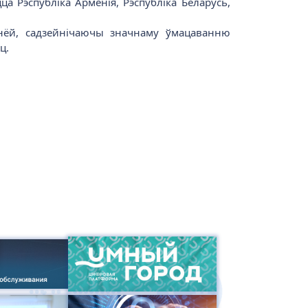
а Рэспубліка Арменія, Рэспубліка Беларусь,
шынёй, садзейнічаючы значнаму ўмацаванню
ц.