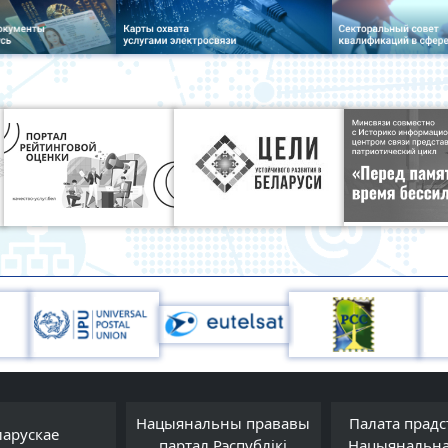
Нацыянальны прававы
Палата прадс
ларускае
партал Рэспублікі
Нацыянальна