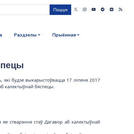
Пошук
а
Раздзелы
Прыёмная
спецы
ь, які будзе выкарыстоўвацца 17 ліпеня 2017
аб калектыўнай бяспецы.
я яе стварэння стаў Дагавор аб калектыўнай