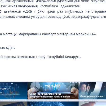
ая арганізацыя, дзяржавамі-ўдзельніцамі якой з'яўляюцц
, Расійская Федэрацыя, Рэспубліка Таджыкістан.
 ў дзейнасці АДКБ і ўжо трэці раз з’яўляецца яе стар
яльных знешніх умоў для развіцця ўсіх яе дзяржаў-удзельні
а мастацкі маркіраваны канверт з літарнай маркай «А».
ема АДКБ.
стэрства замежных спраў Рэспублікі Беларусь.