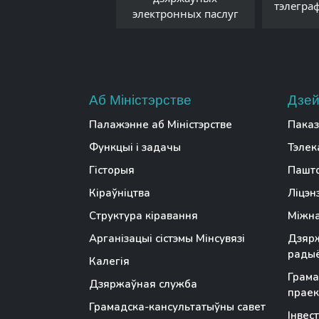
Беларусі
тэлегра
электронных паслуг
Аб Міністэрстве
Дзей
Палажэнне аб Міністэрстве
Паказ
Функцыі і задачы
Тэлек
Гісторыя
Пашто
Кіраўніцтва
Ліцэн
Структура кіравання
Міжна
Арганізацыі сістэмы Мінсувязі
Дзярж
радыё
Калегія
Грама
Дзяржаўная служба
праек
Грамадска-кансультатыўны савет
Інвес