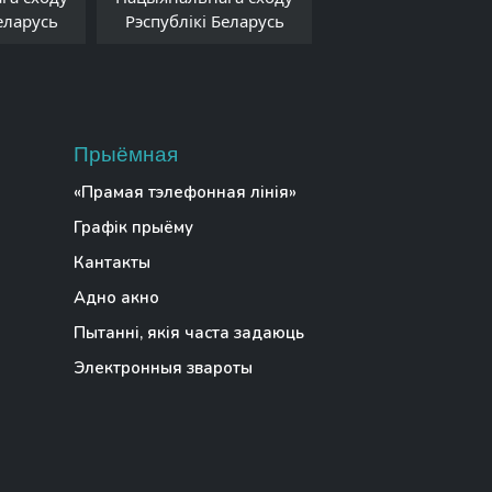
Рэспублікі Белар
еларусь
Рэспублікі Беларусь
Прыёмная
«Прамая тэлефонная лінія»
Графік прыёму
Кантакты
Адно акно
Пытанні, якія часта задаюць
Электронныя звароты