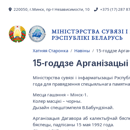
Skip to main content
220050, г.Минск, пр-т Независимости, 10
+375 (17) 287 8
МІНІСТЭРСТВА СУВЯЗІ 
РЭСПУБЛІКІ БЕЛАРУСЬ
Хатняя Старонка
Навіны
15-годдзе Арга
Breadcrumb
15-годдзе Арганізацы
Міністэрства сувязі і інфарматызацыі Рэспу
года для правядзення спецыяльнага памятна
Месца гашэння – Мінск-1.
Колер масцікі – чорны.
Дызайн спецштэмпеля В.Бабундзінай.
Арганізацыя Дагавора аб калектыўнай бяспе
бяспецы, падпісаны 15 мая 1992 года.