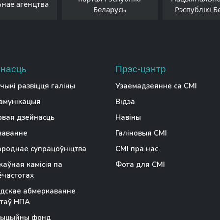
фнае агенцтва
Беларусь
Рэспублікі Б
насць
Прэс-цэнтр
чыкі развіцця галіны
Узаемадзеянне са СМІ
амунікацыя
Відэа
вая дзейнасць
Навіны
заванне
Галіновыя СМІ
роднае супрацоўніцтва
СМІ пра нас
аўная камісія па
Фота для СМІ
частотах
дскае абмеркаванне
таў НПА
тыцыйны фонд