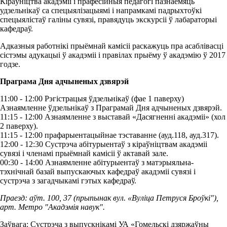
Кіраўніцтва акадэміі і прафесійныя педагогі пазнаёмяць
удзельнікаў са спецыялізацыямі і напрамкамі падрыхтоўкі
спецыялістаў галіны сувязі, правядуць экскурсіі ў лабараторыі
кафедраў.
Адказныя работнікі прыёмнай камісіі раскажуць пра асаблівасці
сістэмы адукацыі ў акадэміі і правілах прыёму ў акадэмію ў 2017
годзе.
Праграма Дня адчыненых дзвярэй
11:00 - 12:00 Рэгістрацыя ўдзельнікаў (фае 1 паверху)
Азнаямленне ўдзельнікаў з Праграмай Дня адчыненых дзвярэй.
11:15 - 12:00 Азнаямленне з выставай «Дасягненні акадэміі» (хол
2 паверху).
11:15 - 12:00 прафарыентацыйнае тэставанне (ауд.118, ауд.317).
12:00 - 12:30 Сустрэча абітурыентаў з кіраўніцтвам акадэміі
сувязі і членамі прыёмнай камісіі ў актавай зале.
00:30 - 14:00 Азнаямленне абітурыентаў з матэрыяльна-
тэхнічнай базай выпускаючых кафедраў акадэміі сувязі і
сустрэча з загадчыкамі гэтых кафедраў.
Праезд: аўт. 100, 37 (прыпынак вул. «Вуліца Петруся Броўкі"),
арт. Метро "Акадэмія навук".
Заўвага: Сустрэча з выпускнікамі УА «Гомельскі дзяржаўны