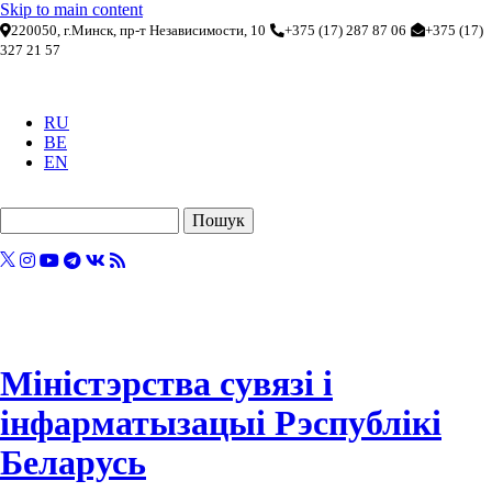
Skip to main content
220050, г.Минск, пр-т Независимости, 10
+375 (17) 287 87 06
+375 (17)
327 21 57
RU
BE
EN
Пошук
Міністэрства сувязі і
інфарматызацыі Рэспублікі
Беларусь