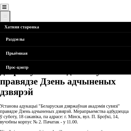
Хатняя старонка
Хатняя Старонка
Навіны
18 сакавіка Беларуская
дзяржаўная акадэмія сувязі правядзе Дзень адчыненых
Breadcrumb
Раздзелы
дзвярэй
Прыёмная
18 сакавіка Беларуская
Прэс-цэнтр
дзяржаўная акадэмія сувязі
правядзе Дзень адчыненых
дзвярэй
Установа адукацыі "Беларуская дзяржаўная акадэмія сувязі"
правядзе Дзень адчыненых дзвярэй. Мерапрыемства адбудзецца
ў суботу, 18 сакавіка, па адрасе: г. Мінск, вул. П. Броўкі, 14,
вучэбны корпус № 2. Пачатак - у 11.00.