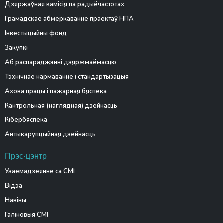
Дзяржаўная камісія па радыёчастотах
Грамадскае абмеркаванне праектаў НПА
Інвестыцыйны фонд
Закупкі
Аб распараджэнні дзяржмаёмасцю
Тэхнічнае нармаванне і стандартызацыя
Ахова працы і пажарная бяспека
Кантрольная (наглядная) дзейнасць
Кібербяспека
Антыкарупцыйная дзейнасць
Прэс-цэнтр
Узаемадзеянне са СМІ
Відэа
Навіны
Галіновыя СМІ