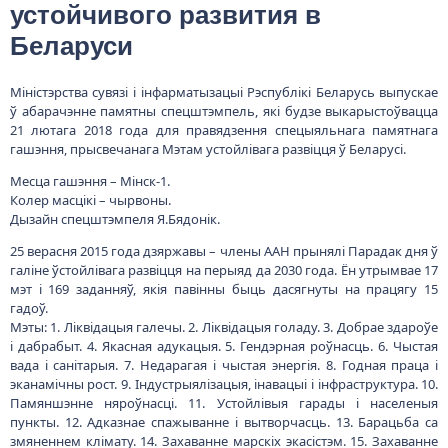
устойчивого развития в
Беларуси
Міністэрства сувязі і інфарматызацыі Рэспублікі Беларусь выпускае
ў абарачэнне памятны спецштэмпель, які будзе выкарыстоўвацца
21 лютага 2018 года для правядзення спецыяльнага памятнага
гашэння, прысвечанага Мэтам устойлівага развіцця ў Беларусі.
Месца гашэння – Мінск-1.
Колер масцікі – чырвоны.
Дызайн спецштэмпеля Я.Бядонік.
25 верасня 2015 года дзяржавы – члены ААН прынялі Парадак дня ў
галіне ўстойлівага развіцця на перыяд да 2030 года. Ён утрымвае 17
мэт і 169 заданняў, якія павінны быць дасягнуты на працягу 15
гадоў.
Мэты: 1. Ліквідацыя галечы. 2. Ліквідацыя голаду. 3. Добрае здароўе
і дабрабыт. 4. Якасная адукацыя. 5. Гендэрная роўнасць. 6. Чыстая
вада і санітарыя. 7. Недарагая і чыстая энергія. 8. Годная праца і
эканамічны рост. 9. Індустрыялізацыя, інавацыі і інфраструктура. 10.
Памяншэнне няроўнасці. 11. Устойлівыя гарады і населеныя
пункты. 12. Адказнае спажыванне і вытворчасць. 13. Барацьба са
змяненнем клімату. 14. Захаванне марскіх экасістэм. 15. Захаванне