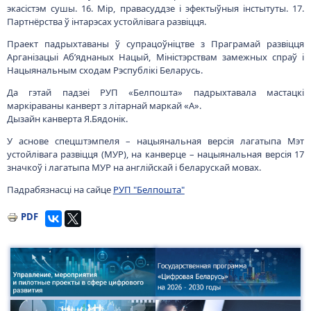
экасістэм сушы. 16. Мір, правасуддзе і эфектыўныя інстытуты. 17.
Партнёрства ў інтарэсах устойлівага развіцця.
Праект падрыхтаваны ў супрацоўніцтве з Праграмай развіцця
Арганізацыі Аб’яднаных Нацый, Міністэрствам замежных спраў і
Нацыянальным сходам Рэспублiкi Беларусь.
Да гэтай падзеі РУП «Белпошта» падрыхтавала мастацкі
маркіраваны канверт з літарнай маркай «А».
Дызайн канверта Я.Бядонік.
У аснове спецштэмпеля – нацыянальная версія лагатыпа Мэт
устойлівага развіцця (МУР), на канверце – нацыянальная версія 17
значкоў і лагатыпа МУР на англійскай і беларускай мовах.
Падрабязнасцi на сайце
РУП "Белпошта"
PDF