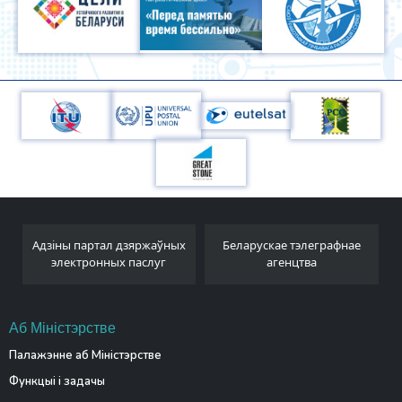
Адзіны партал дзяржаўных
Беларускае тэлеграфнае
электронных паслуг
агенцтва
Аб Міністэрстве
Палажэнне аб Міністэрстве
Функцыі і задачы