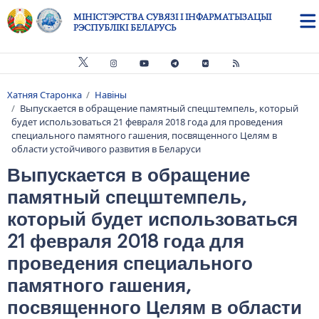
Skip to main content
МІНІСТЭРСТВА СУВЯЗІ І ІНФАРМАТЫЗАЦЫІ
РЭСПУБЛІКІ БЕЛАРУСЬ
Хатняя Старонка
Навіны
Breadcrumb
Выпускается в обращение памятный спецштемпель, который
будет использоваться 21 февраля 2018 года для проведения
специального памятного гашения, посвященного Целям в
области устойчивого развития в Беларуси
Выпускается в обращение
памятный спецштемпель,
который будет использоваться
21 февраля 2018 года для
проведения специального
памятного гашения,
посвященного Целям в области