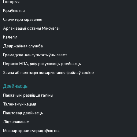
Гісторыя
Кіраўніцтва
Структура кіравання
Арганізацыі сістэмы Мінсувязі
Калегія
Дзяржаўная служба
Грамадска-кансультатыўны савет
Пералік НПА, якія рэгулююць дзейнасць
Заява аб палітыцы выкарыстання файлаў cookie
Дзейнасць
Паказчыкі развіцця галіны
Тэлекамунікацыя
Паштовая дзейнасць
Ліцэнзаванне
Міжнароднае супрацоўніцтва