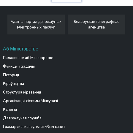
Адзіны партал дзяржаўных
Беларускае тэлеграфнае
электронных паслуг
агенцтва
Аб Міністэрстве
Палажэнне аб Міністэрстве
Функцыі і задачы
Гісторыя
Кіраўніцтва
Структура кіравання
Арганізацыі сістэмы Мінсувязі
Калегія
Дзяржаўная служба
Грамадска-кансультатыўны савет