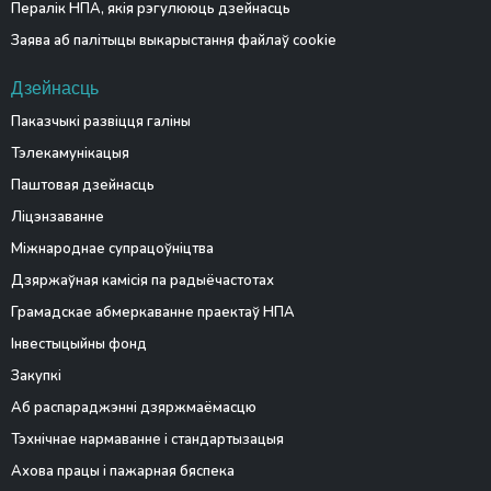
Пералік НПА, якія рэгулююць дзейнасць
Заява аб палітыцы выкарыстання файлаў cookie
Дзейнасць
Паказчыкі развіцця галіны
Тэлекамунікацыя
Паштовая дзейнасць
Ліцэнзаванне
Міжнароднае супрацоўніцтва
Дзяржаўная камісія па радыёчастотах
Грамадскае абмеркаванне праектаў НПА
Інвестыцыйны фонд
Закупкі
Аб распараджэнні дзяржмаёмасцю
Тэхнічнае нармаванне і стандартызацыя
Ахова працы і пажарная бяспека