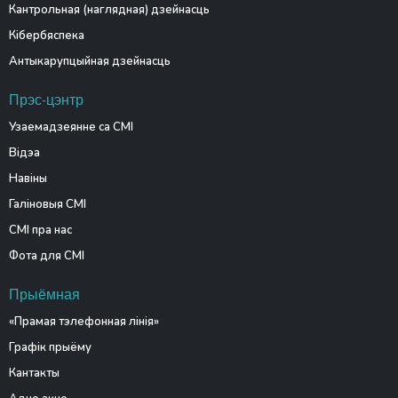
Кантрольная (наглядная) дзейнасць
Кібербяспека
Антыкарупцыйная дзейнасць
Прэс-цэнтр
Узаемадзеянне са СМІ
Відэа
Навіны
Галіновыя СМІ
СМІ пра нас
Фота для СМІ
Прыёмная
«Прамая тэлефонная лінія»
Графік прыёму
Кантакты