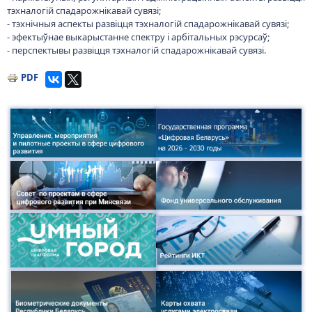
тэхналогій спадарожнікавай сувязі;
- тэхнічныя аспекты развіцця тэхналогій спадарожнікавай сувязі;
- эфектыўнае выкарыстанне спектру і арбітальных рэсурсаў;
- перспектывы развіцця тэхналогій спадарожнікавай сувязі.
PDF