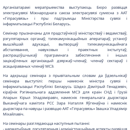
Арганізатарамі мерапрыемства выступаюць Бюро развіцця
электрасувязі Міжнароднага саюза электрасувязі сумесна з ААТ
«Гіпрасувязь» і пры падтрымцы Міністэрства сувязі і
інфарматызацыі Рэспублікі Беларусь.
Семінар прызначаны для прадстаўнікоў міністэрстваў і ведамстваў,
рэгулятарных органаў, тэлекамунікацыйных аператараў, устаноў
вышэйшай адукацыі, вытворцаў тэлекамунікацыйнага
абсталявання, навуковых і праектных інстытутаў,
распрацоўшчыкаў праграмнага забеспячэння і іншых
зацікаўленых арганізацый дзяржаў-членаў, членаў сектараў і
асацыіраваных членаў МСЭ.
На адкрыцці семінара з прывітальным словам да ўдзельнікаў
семінара выступілі: першы намеснік міністра сувязі і
інфарматызацыі Рэспублікі Беларусь Шэдко Дзмітрый Генадзевіч,
кіраўнік Рэгіянальнага аддзялення МСЭ для краін СНД і Грузіі
Апарын Кірыл Уладзіміравіч, намеснік генеральнага дырэктара
Выканаўчага камітэта РСС Зара Наталля Яўгенаўна і намеснік
дырэктара па навуцы і развіццю ААТ «Гіпрасувязь» Івашка Уладзімір
Міхайлавіч.
На семінары разглядаюцца наступныя пытанні:
- нарматыўныя, рэгулятарныя і адміністрацыйныя аспекты развіцця