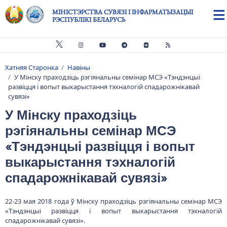
Skip to main content
МІНІСТЭРСТВА СУВЯЗІ І ІНФАРМАТЫЗАЦЫІ
РЭСПУБЛІКІ БЕЛАРУСЬ
Хатняя Старонка
Навіны
Breadcrumb
У Мінску праходзіць рэгіянальны семінар МСЭ «Тэндэнцыі
развіцця і вопыт выкарыстання тэхналогій спадарожнікавай
сувязі»
У Мінску праходзіць
рэгіянальны семінар МСЭ
«Тэндэнцыі развіцця і вопыт
выкарыстання тэхналогій
спадарожнікавай сувязі»
22-23 мая 2018 года ў Мінску праходзіць рэгіянальны семінар МСЭ
«Тэндэнцыі развіцця і вопыт выкарыстання тэхналогій
спадарожнікавай сувязі».