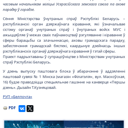
часовым начальнікам міліцыі Усерасійскага земскага саюза па ахове
парадку ў горадзе.
Сёння Міністэрства ўнутраных спраў Рэспублікі Беларусь –
рэспубліканскі орган дзяржаўнага кіравання, які ўзначальвае
сістэму органаў унутраных спраў і ўнутраных войск МУС і
ажыццяўляе ў межах сваіх паўнамоцтваў рэгуляванне і кіраванне ў
сферы барацьбы са злачыннасцю, аховы грамадскага парадку,
забеспячэння грамадскай бяспекі, каардынуе дзейнасць іншых
рэспубліканскіх органаў дзяржаўнага кіравання ў гэтай сферы.
Праект падрыхтаваны ў супрацоўніцтве з Міністэрствам унутраных
спраў Рэспублікі Беларусь.
У дзень выпуску паштовага блока ў абарачэнне ў аддзяленні
паштовай сувязі № 1 Мінска (магазін «Філатэлія», вул. Маскоўская,
16) будзе праводзіцца спецыяльнае гашэнне на канверце «Першы
дзень». Дызайн Т.Кузняцовай.
РУП «Белпочта»
PDF