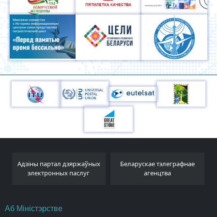
Адзіны партал дзяржаўных
Беларускае тэлеграфнае
электронных паслуг
агенцтва
Аб Міністэрстве