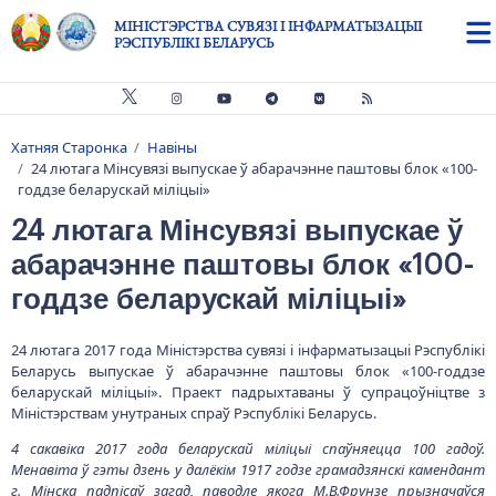
Skip to main content
МІНІСТЭРСТВА СУВЯЗІ І ІНФАРМАТЫЗАЦЫІ
РЭСПУБЛІКІ БЕЛАРУСЬ
Хатняя Старонка
Навіны
Breadcrumb
24 лютага Мінсувязі выпускае ў абарачэнне паштовы блок «100-
годдзе беларускай міліцыі»
24 лютага Мінсувязі выпускае ў
абарачэнне паштовы блок «100-
годдзе беларускай міліцыі»
24 лютага 2017 года Міністэрства сувязі і інфарматызацыі Рэспублікі
Беларусь выпускае ў абарачэнне паштовы блок «100-годдзе
беларускай міліцыі». Праект падрыхтаваны ў супрацоўніцтве з
Міністэрствам унутраных спраў Рэспублікі Беларусь.
4 сакавіка 2017 года беларускай міліцыі спаўняецца 100 гадоў.
Менавіта ў гэты дзень у далёкім 1917 годзе грамадзянскі камендант
г. Мінска падпісаў загад, паводле якога М.В.Фрунзе прызначаўся