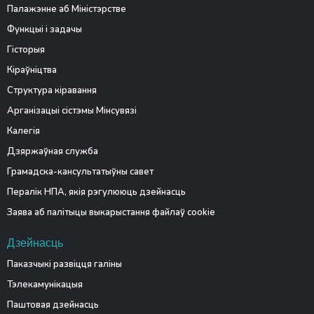
Палажэнне аб Міністэрстве
Функцыі і задачы
Гісторыя
Кіраўніцтва
Структура кіравання
Арганізацыі сістэмы Мінсувязі
Калегія
Дзяржаўная служба
Грамадска-кансультатыўны савет
Пералік НПА, якія рэгулююць дзейнасць
Заява аб палітыцы выкарыстання файлаў cookie
Дзейнасць
Паказчыкі развіцця галіны
Тэлекамунікацыя
Паштовая дзейнасць