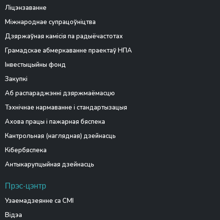
Ліцэнзаванне
Міжнароднае супрацоўніцтва
Дзяржаўная камісія па радыёчастотах
Грамадскае абмеркаванне праектаў НПА
Інвестыцыйны фонд
Закупкі
Аб распараджэнні дзяржмаёмасцю
Тэхнічнае нармаванне і стандартызацыя
Ахова працы і пажарная бяспека
Кантрольная (наглядная) дзейнасць
Кібербяспека
Антыкарупцыйная дзейнасць
Прэс-цэнтр
Узаемадзеянне са СМІ
Відэа