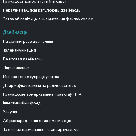
Грамадска-кансультатыўны савет
Пералік НПА, якія рэгулююць дзейнасць
Заява аб палітыцы выкарыстання файлаў cookie
Дзейнасць
Паказчыкі развіцця галіны
Тэлекамунікацыя
Паштовая дзейнасць
Ліцэнзаванне
Міжнароднае супрацоўніцтва
Дзяржаўная камісія па радыёчастотах
Грамадскае абмеркаванне праектаў НПА
Інвестыцыйны фонд
Закупкі
Аб распараджэнні дзяржмаёмасцю
Тэхнічнае нармаванне і стандартызацыя