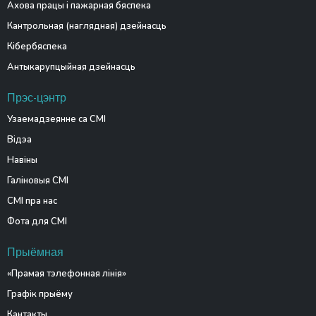
Ахова працы і пажарная бяспека
Кантрольная (наглядная) дзейнасць
Кібербяспека
Антыкарупцыйная дзейнасць
Прэс-цэнтр
Узаемадзеянне са СМІ
Відэа
Навіны
Галіновыя СМІ
СМІ пра нас
Фота для СМІ
Прыёмная
«Прамая тэлефонная лінія»
Графік прыёму
Кантакты