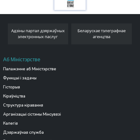
Адзіны партал дзяржаўных
Беларускае тэлеграфнае
электронных паслуг
агенцтва
Аб Міністэрстве
Палажэнне аб Міністэрстве
Функцыі і задачы
Гісторыя
Кіраўніцтва
Структура кіравання
Арганізацыі сістэмы Мінсувязі
Калегія
Дзяржаўная служба