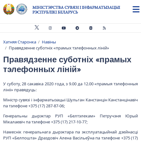
Skip to main content
МІНІСТЭРСТВА СУВЯЗІ І ІНФАРМАТЫЗАЦЫІ
РЭСПУБЛІКІ БЕЛАРУСЬ
Хатняя Старонка
Навіны
Breadcrumb
Правядзенне суботніх «прамых тэлефонных ліній»
Правядзенне суботніх «прамых
тэлефонных ліній»
У суботу, 28 сакавіка 2020 года, з 9.00 да 12.00 «прамыя тэлефонныя
лініі» правядуць:
Міністр сувязі і інфарматызацыі Шульган Канстанцін Канстанцінавіч
па тэлефоне +375 (17) 287-87-06;
Генеральны дырэктар РУП «Белтэлекам» Петручэня Юрый
Мікалаевіч па тэлефоне +375 (17) 217-10-77;
Намеснік генеральнага дырэктара па эксплуатацыйнай дзейнасці
РУП «Белпошта» Драздовіч Алена Васільеўна па тэлефоне +375 (17)