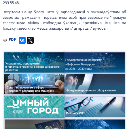
293 55 48.
Звяртаем Вашу ўвагу, што ў адпаведнасці з заканадаўствам аб
зваротах грамадзян і юрыдычных асоб пры звароце на "прамую
тэлефонную лінію» неабходна ўказваць прозвішча, імя, імя па
бацьку і звесткі аб месцы жыхарства і / ці працы / вучобы.
PDF