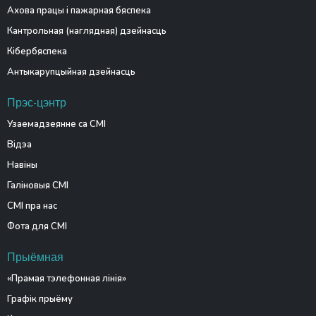
Ахова працы і пажарная бяспека
Кантрольная (наглядная) дзейнасць
Кібербяспека
Антыкарупцыйная дзейнасць
Прэс-цэнтр
Узаемадзеянне са СМІ
Відэа
Навіны
Галіновыя СМІ
СМІ пра нас
Фота для СМІ
Прыёмная
«Прамая тэлефонная лінія»
Графік прыёму