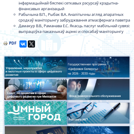
інфармацыйнай бяспекі сеткавых рэсурсаў крэдытна-
фінансавых арганізацый
Рабычына В.П., Рыбак В.А. Аналітычны агляд апаратных
сродкаў маніторынгу забруджвання атмасфернага паветра
Дамакур В.В., Раманава Е.С. Якасць паслуг мабільнай сувязі:
выпрацоўка паказчыкаў ацэнкі и спосабаў маніторынгу
PDF