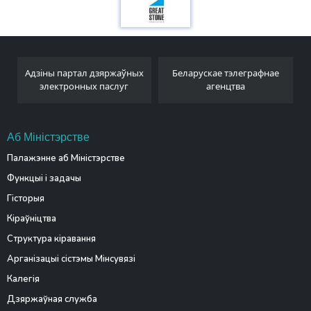
Адзіны партал дзяржаўных
Беларускае тэлеграфнае
электронных паслуг
агенцтва
Аб Міністэрстве
Палажэнне аб Міністэрстве
Функцыі і задачы
Гісторыя
Кіраўніцтва
Структура кіравання
Арганізацыі сістэмы Мінсувязі
Калегія
Дзяржаўная служба