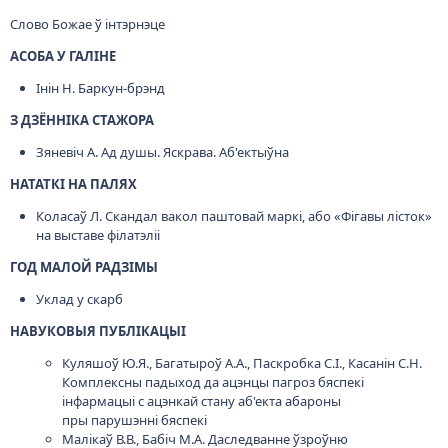
Cлово Божае ў інтэрнэце
АСОБА У ГАЛІНЕ
Інін Н. Баркун-брэнд
З ДЗЁННІКА СТАЖОРА
Зяневіч А. Ад душы. Яскрава. Аб'ектыўна
НАТАТКІ НА ПАЛЯХ
Коласаў Л. Скандал вакол паштовай маркі, або «Фігавы лісток»
на выставе філатэліі
ГОД МАЛОЙ РАДЗІМЫ
Уклад у скарб
НАВУКОВЫЯ ПУБЛІКАЦЫІ
Куляшоў Ю.Я., Багатыроў А.А., Паскробка С.І., Касанін С.Н.
Комплексны падыход да ацэнцы пагроз бяспекі
інфармацыі c ацэнкай стану аб'екта абароны
пры парушэнні бяспекі
Малікаў В.В., Бабіч М.А. Даследванне ўзроўню