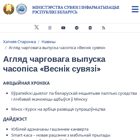
Skip to main content
МІНІСТЭРСТВА СУВЯЗІ І ІНФАРМАТЫЗАЦЫІ
РЭСПУБЛІКІ БЕЛАРУСЬ
Хатняя Старонка
Навіны
Breadcrumb
Агляд чарговага выпуска часопіса «Веснiк сувязi»
Агляд чарговага выпуска
часопіса «Веснiк сувязi»
АФІЦЫЙНАЯ ХРОНІКА
Еўрапейскі дыялог па беларускай ініцыятыве палітыкі суседства
і лічбавай эканоміцы адбыўся ў Мінску
Мінск і Курск на арбіце развіцця супрацоўніцтва
ДАЙДЖЭСТ
Юбілей адзначаны гашэннем канверта
Smart-каса – новае рашэнне з мабільнай прылады