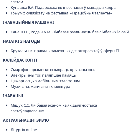
святам
Кунашка Е.А. Падарожжа як інвестыцыі ў маладыя кадры
Трыумф сувязістаў на фестывалі «Працоўныя таленты»
ІНАВАЦЫЙНЫЯ РАШЭННІ
Канаш І.І.., Родзін А.М. Лічбавая рэальнасць без лічбавых ілюзій
НАТАТКІ З НАГОДЫ
Брутальныя правалы замежных дзяржпраектаў ў сферы IT
КАЛЕЙДАСКОП IT
Смартфон прымцсілі вымяраць крывяны ціск
Электрычны ток паляпшае памяць
Цяжарнасць з мабільным тэлефонам
Мужчына, жанчына і клавіятура
ІНАВАЦЫІ
Мішук С.С. Лічбавая эканоміка як дыягностыка
светаўладкавання
АКТУАЛЬНАЕ ІНТЭРВ'Ю
Літургія online