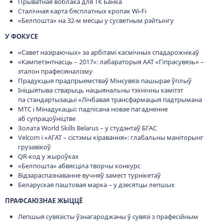
Прыватнае воблака для ТК Банка
Сталічная карта бясплатных кропак Wi-Fi
«Белпошта» на 32-м месцы у сусветным рэйтынгу
У ФОКУСЕ
«Савет назіраючых» за арбітамі касмічных спадарожнікаў
«Кампетэнтнасць – 2017»: лабараторыя ААТ «Гіпрасувязь» –
эталон прафесіяналізму
Прадукцыя прадпрыемстваў Мінсувязі пашырае ўплыў
Ініцыятыва стварыць нацыянальны тэхнічны камітэт
па стандартызацыі «Лічбавая трансфармацыя падтрымана
МТС і Мінадукацыі: падпісана новае пагадненне
аб супрацоўніцтве
Золата World Skills Belarus – у студэнтаў БГАС
Velcom і «АГАТ – сістэмы кіравання»: глабальны маніторынг
грузавікоў
QR-код у жыроўках
«Белпошта» абвясціла творчы конкурс
Відэараспазнаванне вучняў замест турнікетаў
Беларуская паштовая марка – у дзесятцы лепшых
ПРАФСАЮЗНАЕ ЖЫЦЦЁ
Лепшыя сувязісты ўзнагароджаны ў сувязі з прафесійным