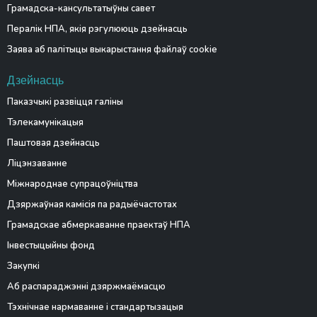
Грамадска-кансультатыўны савет
Пералік НПА, якія рэгулююць дзейнасць
Заява аб палітыцы выкарыстання файлаў cookie
Дзейнасць
Паказчыкі развіцця галіны
Тэлекамунікацыя
Паштовая дзейнасць
Ліцэнзаванне
Міжнароднае супрацоўніцтва
Дзяржаўная камісія па радыёчастотах
Грамадскае абмеркаванне праектаў НПА
Інвестыцыйны фонд
Закупкі
Аб распараджэнні дзяржмаёмасцю
Тэхнічнае нармаванне і стандартызацыя