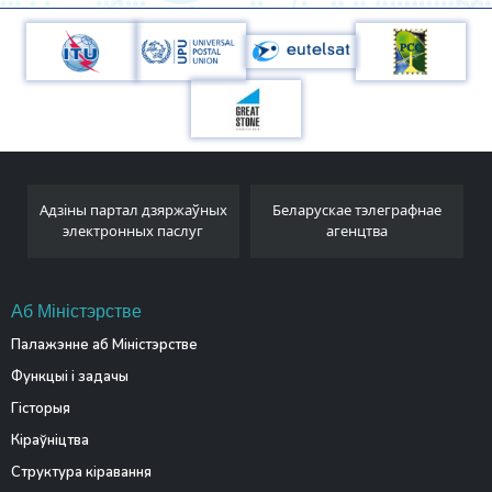
Адзіны партал дзяржаўных
Беларускае тэлеграфнае
электронных паслуг
агенцтва
Аб Міністэрстве
Палажэнне аб Міністэрстве
Функцыі і задачы
Гісторыя
Кіраўніцтва
Структура кіравання