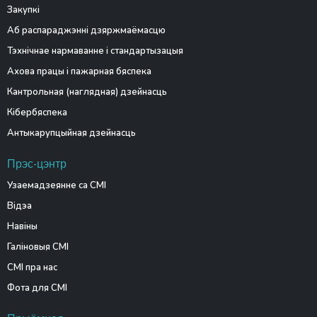
Закупкі
Аб распараджэнні дзяржмаёмасцю
Тэхнічнае нармаванне і стандартызацыя
Ахова працы і пажарная бяспека
Кантрольная (наглядная) дзейнасць
Кібербяспека
Антыкарупцыйная дзейнасць
Прэс-цэнтр
Узаемадзеянне са СМІ
Відэа
Навіны
Галіновыя СМІ
СМІ пра нас
Фота для СМІ