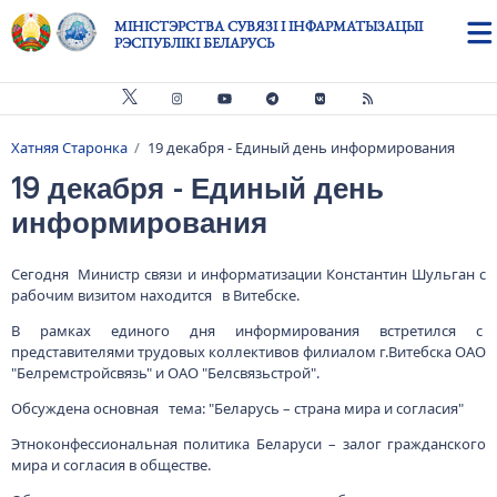
Skip to main content
МІНІСТЭРСТВА СУВЯЗІ І ІНФАРМАТЫЗАЦЫІ
РЭСПУБЛІКІ БЕЛАРУСЬ
Хатняя Старонка
19 декабря - Единый день информирования
Breadcrumb
19 декабря - Единый день
информирования
Сегодня Министр связи и информатизации Константин Шульган с
рабочим визитом находится в Витебске.
В рамках единого дня информирования встретился с
представителями трудовых коллективов филиалом г.Витебска ОАО
"Белремстройсвязь" и ОАО "Белсвязьстрой".
Обсуждена основная тема: "Беларусь – страна мира и согласия"
Этноконфессиональная политика Беларуси – залог гражданского
мира и согласия в обществе.