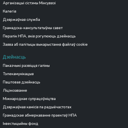
Арганізацыі сістэмы Мінсувязі
Калегія
Дзяржаўная служба
Грамадска-кансультатыўны савет
Пералік НПА, якія рэгулююць дзейнасць
Заява аб палітыцы выкарыстання файлаў cookie
Дзейнасць
Паказчыкі развіцця галіны
Тэлекамунікацыя
Паштовая дзейнасць
Ліцэнзаванне
Міжнароднае супрацоўніцтва
Дзяржаўная камісія па радыёчастотах
Грамадскае абмеркаванне праектаў НПА
Інвестыцыйны фонд