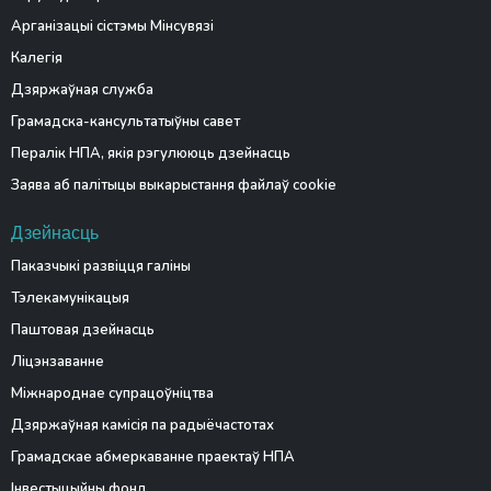
Арганізацыі сістэмы Мінсувязі
Калегія
Дзяржаўная служба
Грамадска-кансультатыўны савет
Пералік НПА, якія рэгулююць дзейнасць
Заява аб палітыцы выкарыстання файлаў cookie
Дзейнасць
Паказчыкі развіцця галіны
Тэлекамунікацыя
Паштовая дзейнасць
Ліцэнзаванне
Міжнароднае супрацоўніцтва
Дзяржаўная камісія па радыёчастотах
Грамадскае абмеркаванне праектаў НПА
Інвестыцыйны фонд