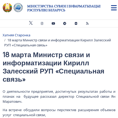
Skip to main content
МІНІСТЭРСТВА СУВЯЗІ І ІНФАРМАТЫЗАЦЫІ
РЭСПУБЛІКІ БЕЛАРУСЬ
Хатняя Старонка
Breadcrumb
18 марта Министр связи и информатизации Кирилл Залесский
РУП «Специальная связь»
18 марта Министр связи и
информатизации Кирилл
Залесский РУП «Специальная
связь»
О деятельности предприятия, достигнутых результатах работы и
планах на будущее рассказал директор Специальной связи Ян
Маратович.
На встрече обсудили вопросы перспектив расширения объемов
услуг специальной связи,