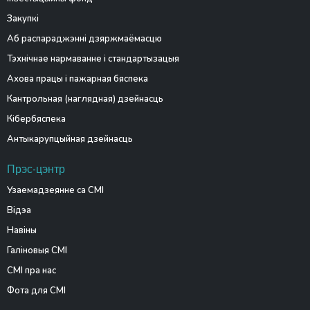
Закупкі
Аб распараджэнні дзяржмаёмасцю
Тэхнічнае нармаванне і стандартызацыя
Ахова працы і пажарная бяспека
Кантрольная (наглядная) дзейнасць
Кібербяспека
Антыкарупцыйная дзейнасць
Прэс-цэнтр
Узаемадзеянне са СМІ
Відэа
Навіны
Галіновыя СМІ
СМІ пра нас
Фота для СМІ