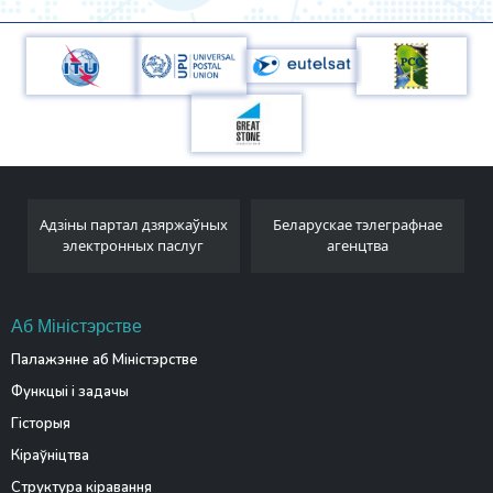
Адзіны партал дзяржаўных
Беларускае тэлеграфнае
электронных паслуг
агенцтва
Аб Міністэрстве
Палажэнне аб Міністэрстве
Функцыі і задачы
Гісторыя
Кіраўніцтва
Структура кіравання