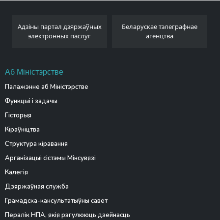
Адзіны партал дзяржаўных
Беларускае тэлеграфнае
электронных паслуг
агенцтва
Аб Міністэрстве
Палажэнне аб Міністэрстве
Функцыі і задачы
Гісторыя
Кіраўніцтва
Структура кіравання
Арганізацыі сістэмы Мінсувязі
Калегія
Дзяржаўная служба
Грамадска-кансультатыўны савет
Пералік НПА, якія рэгулююць дзейнасць