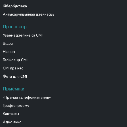
Кібербяспека
Антыкарупцыйная дзейнасць
Прэс-цэнтр
Узаемадзеянне са СМІ
Відэа
Навіны
Галіновыя СМІ
СМІ пра нас
Фота для СМІ
Прыёмная
«Прамая тэлефонная лінія»
Графік прыёму
Кантакты
Адно акно