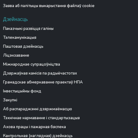
Заява аб палітыцы выкарыстання файлаў cookie
Дзейнасць
Паказчыкі развіцця галіны
Тэлекамунікацыя
Паштовая дзейнасць
Ліцэнзаванне
Міжнароднае супрацоўніцтва
Дзяржаўная камісія па радыёчастотах
Грамадскае абмеркаванне праектаў НПА
Інвестыцыйны фонд
Закупкі
Аб распараджэнні дзяржмаёмасцю
Тэхнічнае нармаванне і стандартызацыя
Ахова працы і пажарная бяспека
Кантрольная (наглядная) дзейнасць