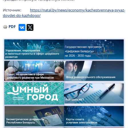
Источник:
https://natal.by/news/economy/kachestvennaya-svyaz-
doydet-do-kazhdogo/
PDF