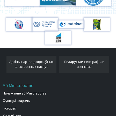
Адзіны партал дзяржаўных
Беларускае тэлеграфнае
электронных паслуг
агенцтва
Аб Міністэрстве
Палажэнне аб Міністэрстве
Функцыі і задачы
Гісторыя