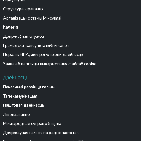
Кіраўніцтва
Структура кіравання
Арганізацыі сістэмы Мінсувязі
Калегія
Дзяржаўная служба
Грамадска-кансультатыўны савет
Пералік НПА, якія рэгулююць дзейнасць
Заява аб палітыцы выкарыстання файлаў cookie
Дзейнасць
Паказчыкі развіцця галіны
Тэлекамунікацыя
Паштовая дзейнасць
Ліцэнзаванне
Міжнароднае супрацоўніцтва
Дзяржаўная камісія па радыёчастотах