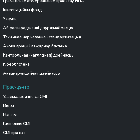
Грамадскае абмеркаванне праектаў НПА
Інвестыцыйны фонд
Закупкі
Аб распараджэнні дзяржмаёмасцю
Тэхнічнае нармаванне і стандартызацыя
Ахова працы і пажарная бяспека
Кантрольная (наглядная) дзейнасць
Кібербяспека
Антыкарупцыйная дзейнасць
Прэс-цэнтр
Узаемадзеянне са СМІ
Відэа
Навіны
Галіновыя СМІ
СМІ пра нас