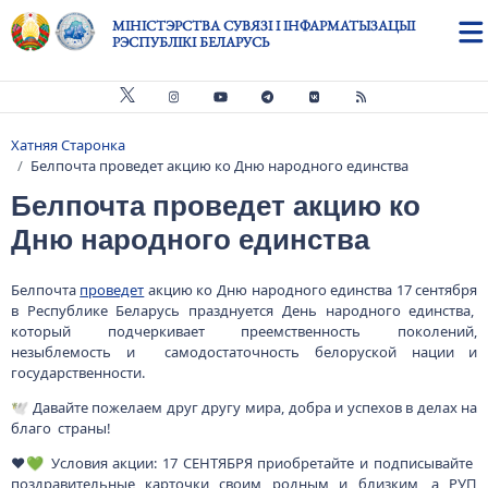
Skip to main content
МІНІСТЭРСТВА СУВЯЗІ І ІНФАРМАТЫЗАЦЫІ
РЭСПУБЛІКІ БЕЛАРУСЬ
Хатняя Старонка
Breadcrumb
Белпочта проведет акцию ко Дню народного единства
Белпочта проведет акцию ко
Дню народного единства
Белпочта
проведет
акцию ко Дню народного единства 17 сентября
в Республике Беларусь празднуется День народного единства,
который подчеркивает преемственность поколений,
незыблемость и самодостаточность белоруской нации и
государственности.
🕊️ Давайте пожелаем друг другу мира, добра и успехов в делах на
благо страны!
❤️💚 Условия акции: 17 СЕНТЯБРЯ приобретайте и подписывайте
поздравительные карточки своим родным и близким, а РУП