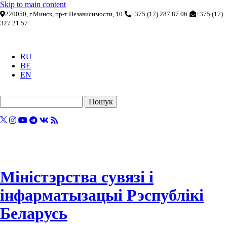
Skip to main content
220050, г.Минск, пр-т Независимости, 10
+375 (17) 287 87 06
+375 (17)
327 21 57
RU
BE
EN
Пошук
Міністэрства сувязі і
інфарматызацыі Рэспублікі
Беларусь