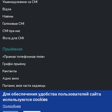
Узаемадзеянне са СМІ
Відэа
Навіны
Галіновыя СМІ
СМІ пра нас
Фота для СМІ
Прыёмная
«Прамая тэлефонная лінія»
Графік прыёму
Кантакты
Адно акно
Пытанні, якія часта задаюць
Электронныя звароты
Для обеспечения удобства пользователей сайта
используются cookies
Подробнее
© 2026 Министерство связи и информатизации Республики