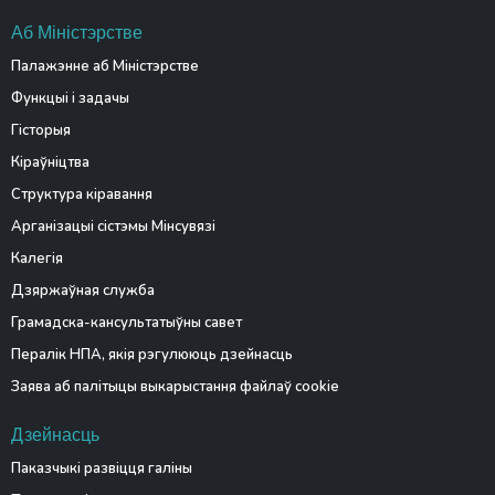
Аб Міністэрстве
Палажэнне аб Міністэрстве
Функцыі і задачы
Гісторыя
Кіраўніцтва
Структура кіравання
Арганізацыі сістэмы Мінсувязі
Калегія
Дзяржаўная служба
Грамадска-кансультатыўны савет
Пералік НПА, якія рэгулююць дзейнасць
Заява аб палітыцы выкарыстання файлаў cookie
Дзейнасць
Паказчыкі развіцця галіны