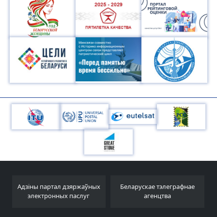
Адзіны партал дзяржаўных
Беларускае тэлеграфнае
электронных паслуг
агенцтва