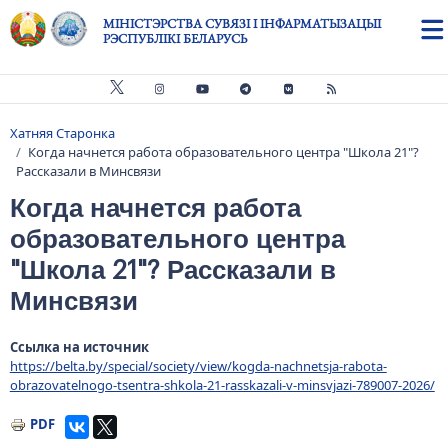
Skip to main content
МІНІСТЭРСТВА СУВЯЗІ І ІНФАРМАТЫЗАЦЫІ
РЭСПУБЛІКІ БЕЛАРУСЬ
Хатняя Старонка
Breadcrumb
Когда начнется работа образовательного центра "Школа 21"?
Рассказали в Минсвязи
Когда начнется работа
образовательного центра
"Школа 21"? Рассказали в
Минсвязи
Ссылка на источник
https://belta.by/special/society/view/kogda-nachnetsja-rabota-
obrazovatelnogo-tsentra-shkola-21-rasskazali-v-minsvjazi-789007-2026/
PDF