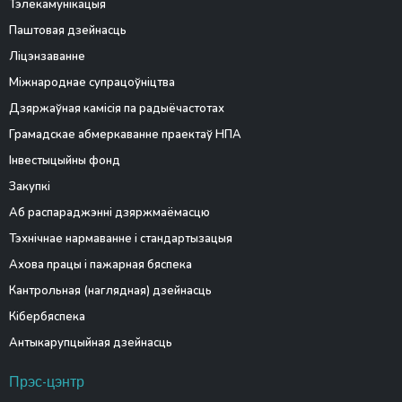
Тэлекамунікацыя
Паштовая дзейнасць
Ліцэнзаванне
Міжнароднае супрацоўніцтва
Дзяржаўная камісія па радыёчастотах
Грамадскае абмеркаванне праектаў НПА
Інвестыцыйны фонд
Закупкі
Аб распараджэнні дзяржмаёмасцю
Тэхнічнае нармаванне і стандартызацыя
Ахова працы і пажарная бяспека
Кантрольная (наглядная) дзейнасць
Кібербяспека
Антыкарупцыйная дзейнасць
Прэс-цэнтр