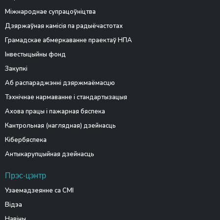
Міжнароднае супрацоўніцтва
Дзяржаўная камісія па радыёчастотах
Грамадскае абмеркаванне праектаў НПА
Інвестыцыйны фонд
Закупкі
Аб распараджэнні дзяржмаёмасцю
Тэхнічнае нармаванне і стандартызацыя
Ахова працы і пажарная бяспека
Кантрольная (наглядная) дзейнасць
Кібербяспека
Антыкарупцыйная дзейнасць
Прэс-цэнтр
Узаемадзеянне са СМІ
Відэа
Навіны