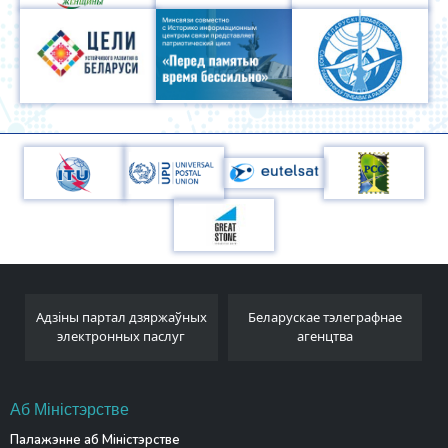
Адзіны партал дзяржаўных
Беларускае тэлеграфнае
электронных паслуг
агенцтва
Аб Міністэрстве
Палажэнне аб Міністэрстве