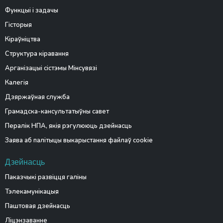
Функцыі і задачы
Гісторыя
Кіраўніцтва
Структура кіравання
Арганізацыі сістэмы Мінсувязі
Калегія
Дзяржаўная служба
Грамадска-кансультатыўны савет
Пералік НПА, якія рэгулююць дзейнасць
Заява аб палітыцы выкарыстання файлаў cookie
Дзейнасць
Паказчыкі развіцця галіны
Тэлекамунікацыя
Паштовая дзейнасць
Ліцэнзаванне