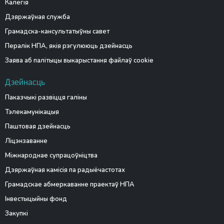
Калегія
Дзяржаўная служба
Грамадска-кансультатыўны савет
Пералік НПА, якія рэгулююць дзейнасць
Заява аб палітыцы выкарыстання файлаў cookie
Дзейнасць
Паказчыкі развіцця галіны
Тэлекамунікацыя
Паштовая дзейнасць
Ліцэнзаванне
Міжнароднае супрацоўніцтва
Дзяржаўная камісія па радыёчастотах
Грамадскае абмеркаванне праектаў НПА
Інвестыцыйны фонд
Закупкі