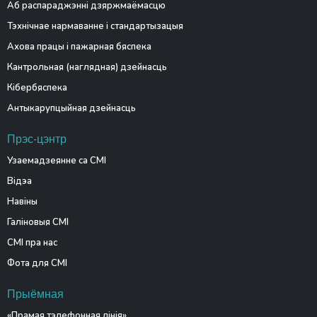
Аб распараджэнні дзяржмаёмасцю
Тэхнічнае нармаванне і стандартызацыя
Ахова працы і пажарная бяспека
Кантрольная (наглядная) дзейнасць
Кібербяспека
Антыкарупцыйная дзейнасць
Прэс-цэнтр
Узаемадзеянне са СМІ
Відэа
Навіны
Галіновыя СМІ
СМІ пра нас
Фота для СМІ
Прыёмная
«Прамая тэлефонная лінія»