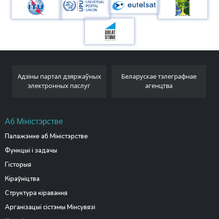
Адзіны партал дзяржаўных
Беларускае тэлеграфнае
электронных паслуг
агенцтва
Аб Міністэрстве
Палажэнне аб Міністэрстве
Функцыі і задачы
Гісторыя
Кіраўніцтва
Структура кіравання
Арганізацыі сістэмы Мінсувязі