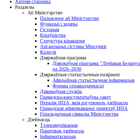
Хатняя старонка
Раздзелы
Аб Міністэрстве
Палажэнне аб Міністэрстве
Функцыі і задачы
Гісторыя
Кіраўніцтва
Структура кіравання
Арганізацыі сістэмы Мінсувязі
Калегія
Дзяржаўная праграма
Дзяржаўная праграма "Лічбавая Беларус
на 2026–2030
Дзяржаўныя статыстычныя назіранні
Афіцыйная статыстычная інфармацыя
Формы справаздачнасці
Дзяржаўная служба
Грамадска-кансультатыўны савет
Пералік НПА, якія рэгулююць дзейнасць
Грамадскае абмеркаванне праектаў НПА
Геральдычныя сімвалы Міністэрства
Дзейнасць
Тэлекамунікацыя
Паштовая дзейнасць
Інфарматызацыя