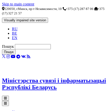
Skip to main content
220050, г.Минск, пр-т Независимости, 10
+375 (17) 287 87 06
+375
(17) 327 21 57
RU
BE
EN
Пошук
Міністэрства сувязі і інфарматызацыі
Рэспублікі Беларусь