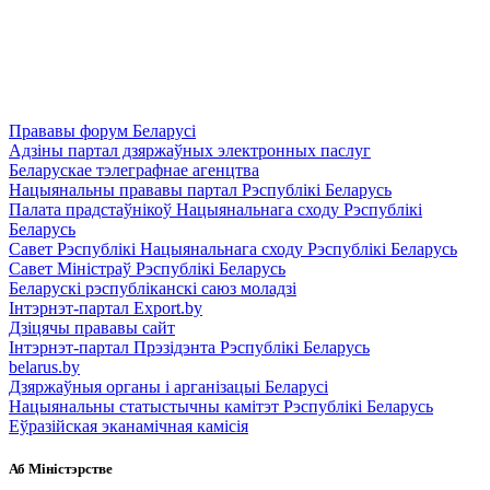
Прававы форум Беларусі
Адзіны партал дзяржаўных электронных паслуг
Беларускае тэлеграфнае агенцтва
Нацыянальны прававы партал Рэспублікі Беларусь
Палата прадстаўнікоў Нацыянальнага сходу Рэспублікі
Беларусь
Савет Рэспублікі Нацыянальнага сходу Рэспублікі Беларусь
Савет Міністраў Рэспублікі Беларусь
Беларускі рэспубліканскі саюз моладзі
Інтэрнэт-партал Export.by
Дзіцячы прававы сайт
Інтэрнэт-партал Прэзідэнта Рэспублікі Беларусь
belarus.by
Дзяржаўныя органы і арганізацыі Беларусі
Нацыянальны статыстычны камітэт Рэспублікі Беларусь
Еўразійская эканамічная камісія
Аб Міністэрстве