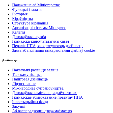
Палажэнне аб Міністэрстве
Функцыі і задачы
Гісторыя
Кіраўніцтва
Структура кіравання
Арганізацыі сістэмы Мінсувязі
Калегія
Дзяржаўная служба
Грамадска-кансультатыўны савет
Пералік НПА, якія рэгулююць дзейнасць
Заява аб палітыцы выкарыстання файлаў cookie
Дзейнасць
Паказчыкі развіцця галіны
Тэлекамунікацыя
Паштовая дзейнасць
Ліцэнзаванне
Міжнароднае супрацоўніцтва
Дзяржаўная камісія па радыёчастотах
Грамадскае абмеркаванне праектаў НПА
Інвестыцыйны фонд
Закупкі
Аб распараджэнні дзяржмаёмасцю