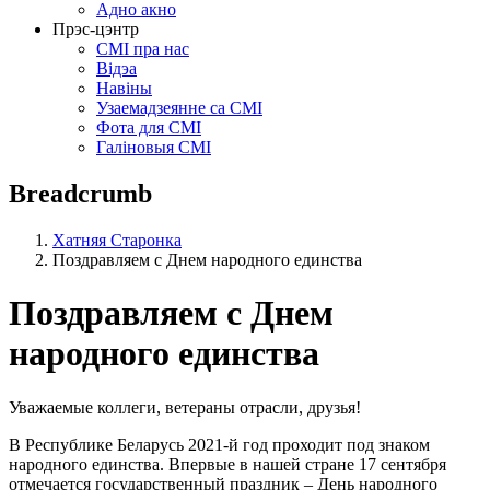
Адно акно
Прэс-цэнтр
СМІ пра нас
Відэа
Навіны
Узаемадзеянне са СМІ
Фота для СМІ
Галіновыя СМІ
Breadcrumb
Хатняя Старонка
Поздравляем с Днем народного единства
Поздравляем с Днем
народного единства
Уважаемые коллеги, ветераны отрасли, друзья!
В Республике Беларусь 2021-й год проходит под знаком
народного единства. Впервые в нашей стране 17 сентября
отмечается государственный праздник – День народного