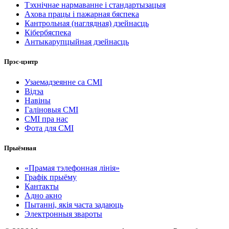
Тэхнічнае нармаванне і стандартызацыя
Ахова працы і пажарная бяспека
Кантрольная (наглядная) дзейнасць
Кібербяспека
Антыкарупцыйная дзейнасць
Прэс-цэнтр
Узаемадзеянне са СМІ
Відэа
Навіны
Галіновыя СМІ
СМІ пра нас
Фота для СМІ
Прыёмная
«Прамая тэлефонная лінія»
Графік прыёму
Кантакты
Адно акно
Пытанні, якія часта задаюць
Электронныя звароты