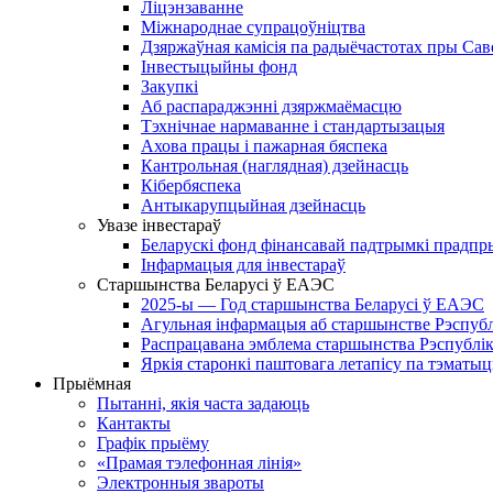
Ліцэнзаванне
Міжнароднае супрацоўніцтва
Дзяржаўная камісія па радыёчастотах пры Саве
Інвестыцыйны фонд
Закупкі
Аб распараджэнні дзяржмаёмасцю
Тэхнічнае нармаванне і стандартызацыя
Ахова працы і пажарная бяспека
Кантрольная (наглядная) дзейнасць
Кібербяспека
Антыкарупцыйная дзейнасць
Увазе інвестараў
Беларускі фонд фінансавай падтрымкі прадпр
Інфармацыя для інвестараў
Старшынства Беларусі ў ЕАЭС
2025-ы — Год старшынства Беларусі ў ЕАЭС
Агульная інфармацыя аб старшынстве Рэспублік
Распрацавана эмблема старшынства Рэспублік
Яркія старонкі паштовага летапісу па тэмат
Прыёмная
Пытанні, якія часта задаюць
Кантакты
Графік прыёму
«Прамая тэлефонная лінія»
Электронныя звароты