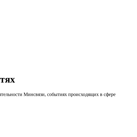
етях
еятельности Минсвязи, событиях происходящих в сфере