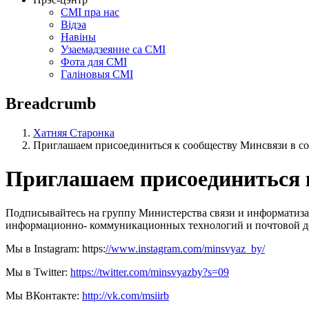
СМІ пра нас
Відэа
Навіны
Узаемадзеянне са СМІ
Фота для СМІ
Галіновыя СМІ
Breadcrumb
Хатняя Старонка
Приглашаем присоединиться к сообществу Минсвязи в со
Приглашаем присоединиться к
Подписывайтесь на группу Министерства связи и информатизаци
информационно- коммуникационных технологий и почтовой де
Мы в Instagram: https:
//www.instagram.com/minsvyaz_by/
Мы в Twitter:
https://twitter.com/minsvyazby?s=09
Мы ВКонтакте:
http://vk.com/msiirb