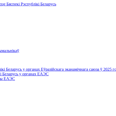
це Бяспекі Рэспублікі Беларусь
ымальнікаў
і Беларусь у органах Еўразійскага эканамічнага саюза ў 2025 г
і Беларусь у органах ЕАЭС
ыцы ЕАЭС