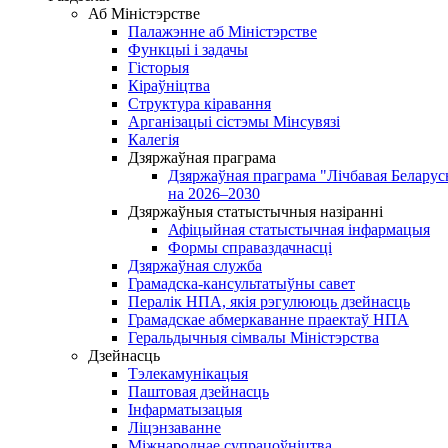
Аб Міністэрстве
Палажэнне аб Міністэрстве
Функцыі і задачы
Гісторыя
Кіраўніцтва
Структура кіравання
Арганізацыі сістэмы Мінсувязі
Калегія
Дзяржаўная праграма
Дзяржаўная праграма "Лічбавая Беларус
на 2026–2030
Дзяржаўныя статыстычныя назіранні
Афіцыйная статыстычная інфармацыя
Формы справаздачнасці
Дзяржаўная служба
Грамадска-кансультатыўны савет
Пералік НПА, якія рэгулююць дзейнасць
Грамадскае абмеркаванне праектаў НПА
Геральдычныя сімвалы Міністэрства
Дзейнасць
Тэлекамунікацыя
Паштовая дзейнасць
Інфарматызацыя
Ліцэнзаванне
Міжнароднае супрацоўніцтва