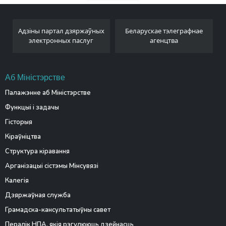
Адзіны партал дзяржаўных
Беларускае тэлеграфнае
электронных паслуг
агенцтва
Аб Міністэрстве
Палажэнне аб Міністэрстве
Функцыі і задачы
Гісторыя
Кіраўніцтва
Структура кіравання
Арганізацыі сістэмы Мінсувязі
Калегія
Дзяржаўная служба
Грамадска-кансультатыўны савет
Пералік НПА, якія рэгулююць дзейнасць