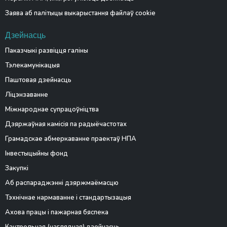
Заява аб палітыцы выкарыстання файлаў cookie
Дзейнасць
Паказчыкі развіцця галіны
Тэлекамунікацыя
Паштовая дзейнасць
Ліцэнзаванне
Міжнароднае супрацоўніцтва
Дзяржаўная камісія па радыёчастотах
Грамадскае абмеркаванне праектаў НПА
Інвестыцыйны фонд
Закупкі
Аб распараджэнні дзяржмаёмасцю
Тэхнічнае нармаванне і стандартызацыя
Ахова працы і пажарная бяспека