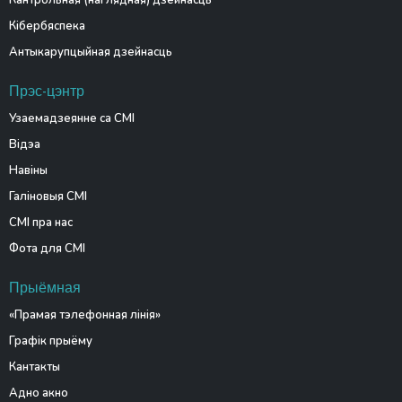
Кантрольная (наглядная) дзейнасць
Кібербяспека
Антыкарупцыйная дзейнасць
Прэс-цэнтр
Узаемадзеянне са СМІ
Відэа
Навіны
Галіновыя СМІ
СМІ пра нас
Фота для СМІ
Прыёмная
«Прамая тэлефонная лінія»
Графік прыёму
Кантакты
Адно акно