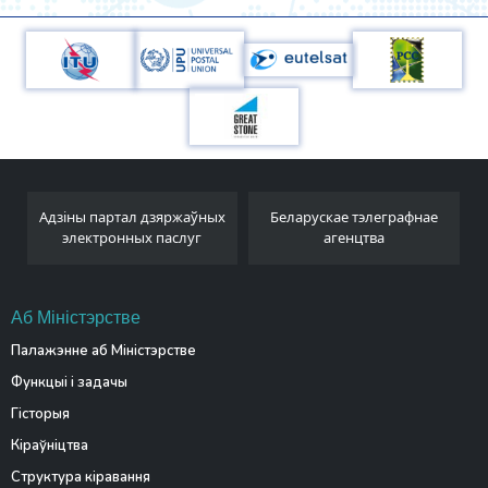
Адзіны партал дзяржаўных
Беларускае тэлеграфнае
электронных паслуг
агенцтва
Аб Міністэрстве
Палажэнне аб Міністэрстве
Функцыі і задачы
Гісторыя
Кіраўніцтва
Структура кіравання