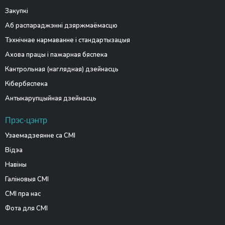
Закупкі
Аб распараджэнні дзяржмаёмасцю
Тэхнічнае нармаванне і стандартызацыя
Ахова працы і пажарная бяспека
Кантрольная (наглядная) дзейнасць
Кібербяспека
Антыкарупцыйная дзейнасць
Прэс-цэнтр
Узаемадзеянне са СМІ
Відэа
Навіны
Галіновыя СМІ
СМІ пра нас
Фота для СМІ