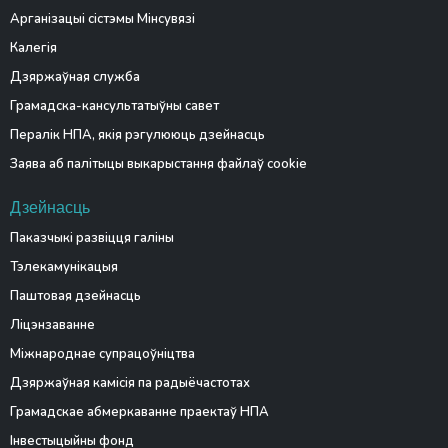
Арганізацыі сістэмы Мінсувязі
Калегія
Дзяржаўная служба
Грамадска-кансультатыўны савет
Пералік НПА, якія рэгулююць дзейнасць
Заява аб палітыцы выкарыстання файлаў cookie
Дзейнасць
Паказчыкі развіцця галіны
Тэлекамунікацыя
Паштовая дзейнасць
Ліцэнзаванне
Міжнароднае супрацоўніцтва
Дзяржаўная камісія па радыёчастотах
Грамадскае абмеркаванне праектаў НПА
Інвестыцыйны фонд