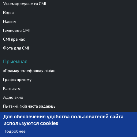
Узаемадзеянне са СМІ
Відэа
Навіны
Галіновыя СМІ
СМІ пра нас
Фота для СМІ
Прыёмная
«Прамая тэлефонная лінія»
Графік прыёму
Кантакты
Адно акно
Пытанні, якія часта задаюць
Электронныя звароты
Для обеспечения удобства пользователей сайта
используются cookies
Подробнее