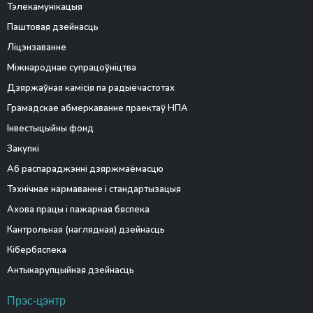
Тэлекамунікацыя
Паштовая дзейнасць
Ліцэнзаванне
Міжнароднае супрацоўніцтва
Дзяржаўная камісія па радыёчастотах
Грамадскае абмеркаванне праектаў НПА
Інвестыцыйны фонд
Закупкі
Аб распараджэнні дзяржмаёмасцю
Тэхнічнае нармаванне і стандартызацыя
Ахова працы і пажарная бяспека
Кантрольная (наглядная) дзейнасць
Кібербяспека
Антыкарупцыйная дзейнасць
Прэс-цэнтр