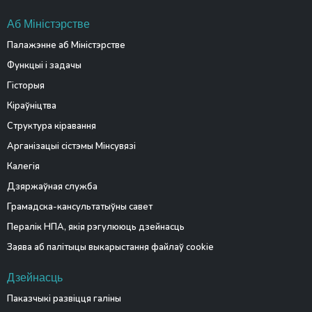
Аб Міністэрстве
Палажэнне аб Міністэрстве
Функцыі і задачы
Гісторыя
Кіраўніцтва
Структура кіравання
Арганізацыі сістэмы Мінсувязі
Калегія
Дзяржаўная служба
Грамадска-кансультатыўны савет
Пералік НПА, якія рэгулююць дзейнасць
Заява аб палітыцы выкарыстання файлаў cookie
Дзейнасць
Паказчыкі развіцця галіны