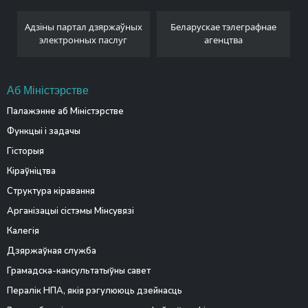
Адзіны партал дзяржаўных
Беларускае тэлеграфнае
электронных паслуг
агенцтва
Аб Міністэрстве
Палажэнне аб Міністэрстве
Функцыі і задачы
Гісторыя
Кіраўніцтва
Структура кіравання
Арганізацыі сістэмы Мінсувязі
Калегія
Дзяржаўная служба
Грамадска-кансультатыўны савет
Пералік НПА, якія рэгулююць дзейнасць