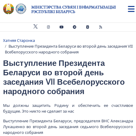
Skip to main content
МІНІСТЭРСТВА СУВЯЗІ І ІНФАРМАТЫЗАЦЫІ
РЭСПУБЛІКІ БЕЛАРУСЬ
Хатняя Старонка
Breadcrumb
Выступление Президента Беларуси во второй день заседания VII
Всебелорусского народного собрания
Выступление Президента
Беларуси во второй день
заседания VII Всебелорусского
народного собрания
Мы должны защитить Родину и обеспечить ее счастливое
будущее. Это никто не сделает за нас
Выступление Президента Беларуси, председателя ВНС Александра
Лукашенко во второй день заседания седьмого Всебелорусского
народного собрания