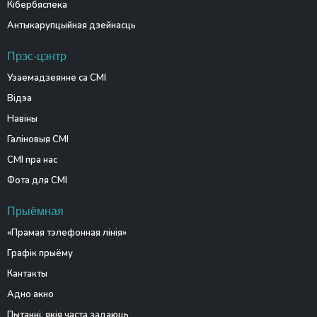
Кібербяспека
Антыкарупцыйная дзейнасць
Прэс-цэнтр
Узаемадзеянне са СМІ
Відэа
Навіны
Галіновыя СМІ
СМІ пра нас
Фота для СМІ
Прыёмная
«Прамая тэлефонная лінія»
Графік прыёму
Кантакты
Адно акно
Пытанні, якія часта задаюць