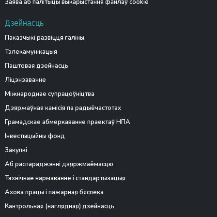
Заява аб палітыцы выкарыстання файлаў cookie
Дзейнасць
Паказчыкі развіцця галіны
Тэлекамунікацыя
Паштовая дзейнасць
Ліцэнзаванне
Міжнароднае супрацоўніцтва
Дзяржаўная камісія па радыёчастотах
Грамадскае абмеркаванне праектаў НПА
Інвестыцыйны фонд
Закупкі
Аб распараджэнні дзяржмаёмасцю
Тэхнічнае нармаванне і стандартызацыя
Ахова працы і пажарная бяспека
Кантрольная (наглядная) дзейнасць