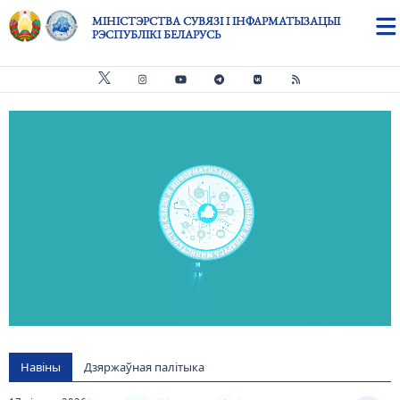
Skip to main content
МІНІСТЭРСТВА СУВЯЗІ І ІНФАРМАТЫЗАЦЫІ
РЭСПУБЛІКІ БЕЛАРУСЬ
Видео файл
us
Навіны
Дзяржаўная палітыка