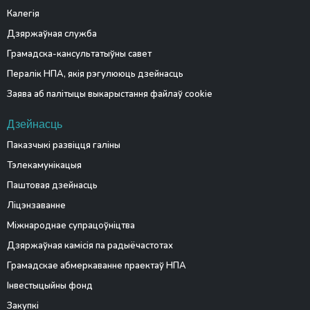
Калегія
Дзяржаўная служба
Грамадска-кансультатыўны савет
Пералік НПА, якія рэгулююць дзейнасць
Заява аб палітыцы выкарыстання файлаў cookie
Дзейнасць
Паказчыкі развіцця галіны
Тэлекамунікацыя
Паштовая дзейнасць
Ліцэнзаванне
Міжнароднае супрацоўніцтва
Дзяржаўная камісія па радыёчастотах
Грамадскае абмеркаванне праектаў НПА
Інвестыцыйны фонд
Закупкі