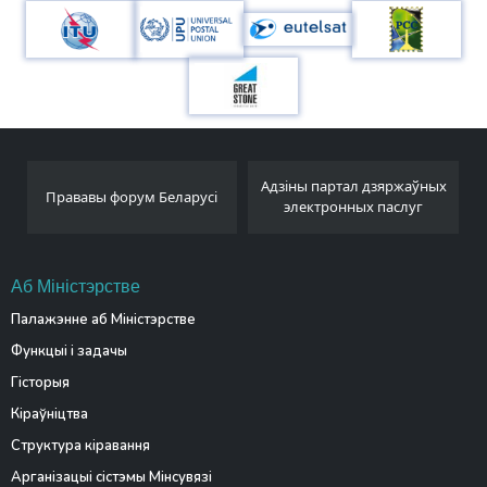
Адзіны партал дзяржаўных
Беларускае тэлеграфна
еларусі
электронных паслуг
агенцтва
Аб Міністэрстве
Палажэнне аб Міністэрстве
Функцыі і задачы
Гісторыя
Кіраўніцтва
Структура кіравання
Арганізацыі сістэмы Мінсувязі