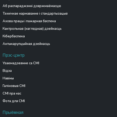
Аб распараджэнні дзяржмаёмасцю
Тэхнічнае нармаванне і стандартызацыя
Ахова працы і пажарная бяспека
Кантрольная (наглядная) дзейнасць
Кібербяспека
Антыкарупцыйная дзейнасць
Прэс-цэнтр
Узаемадзеянне са СМІ
Відэа
Навіны
Галіновыя СМІ
СМІ пра нас
Фота для СМІ
Прыёмная