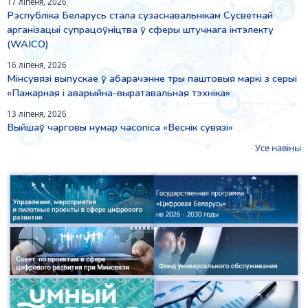
17 ліпеня, 2026
Рэспубліка Беларусь стала сузаснавальнікам Сусветнай
арганізацыі супрацоўніцтва ў сферы штучнага інтэлекту
(WAICO)
16 ліпеня, 2026
Мінсувязі выпускае ў абарачэнне тры паштовыя маркі з серыі
«Пажарная і аварыйна-выратавальная тэхніка»
13 ліпеня, 2026
Выйшаў чарговы нумар часопіса «Веснiк сувязi»
Усе навіны