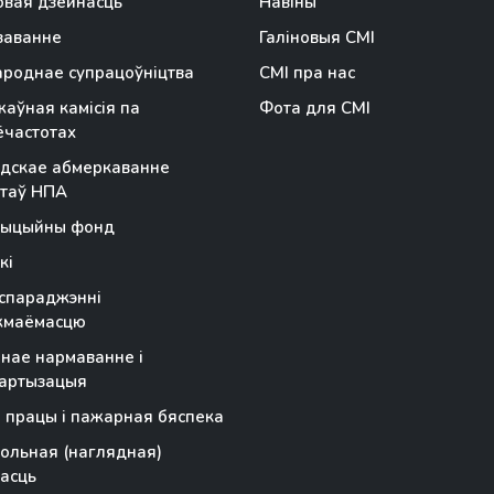
вая дзейнасць
Навіны
заванне
Галіновыя СМІ
роднае супрацоўніцтва
СМІ пра нас
аўная камісія па
Фота для СМІ
частотах
дскае абмеркаванне
таў НПА
тыцыйны фонд
кі
спараджэнні
жмаёмасцю
чнае нармаванне і
артызацыя
 працы і пажарная бяспека
ольная (наглядная)
асць