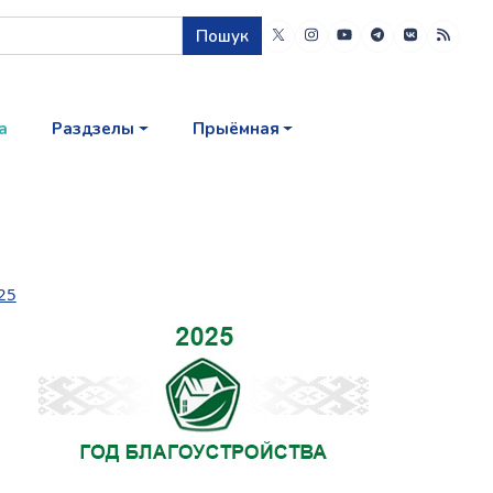
Пошук
а
Раздзелы
Прыёмная
25