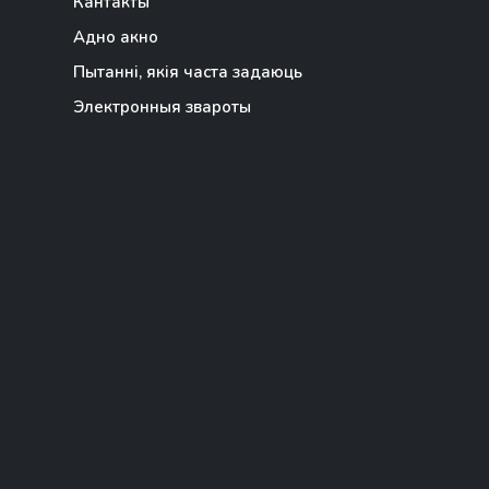
Кантакты
Адно акно
Пытанні, якія часта задаюць
Электронныя звароты