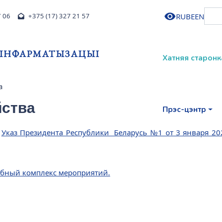
RU
BE
EN
7 06
+375 (17) 327 21 57
І ІНФАРМАТЫЗАЦЫІ
Хатняя старонк
а
йства
Прэс-цэнтр
.
Указ Президента Республики Беларусь №1 от 3 января 20
абный комплекс мероприятий.