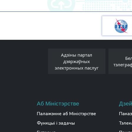
Адзіны партал
Прававы форум
Бе
дзяржаўных
Беларусі
тэлегра
электронных паслуг
Аб Міністэрстве
Дзей
Палажэнне аб Міністэрстве
Паказ
Функцыі і задачы
Тэлек