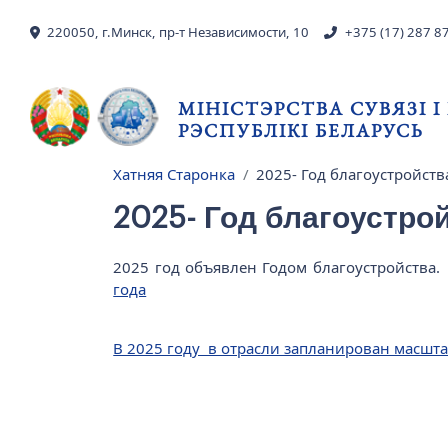
Skip to main content
220050, г.Минск, пр-т Независимости, 10
+375 (17) 287 8
МІНІСТЭРСТВА СУВЯЗІ 
РЭСПУБЛІКІ БЕЛАРУСЬ
Хатняя Старонка
2025- Год благоустройств
Breadcrumb
2025- Год благоустро
2025 год объявлен Годом благоустройства
года
В 2025 году в отрасли запланирован масшт