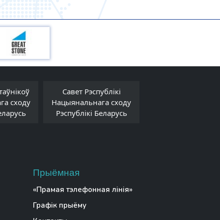
таўнікоў
Савет Рэспублікі
Савет Міністра
га сходу
Нацыянальнага сходу
Рэспублікі Белар
еларусь
Рэспублікі Беларусь
Прыёмная
«Прамая тэлефонная лінія»
Графік прыёму