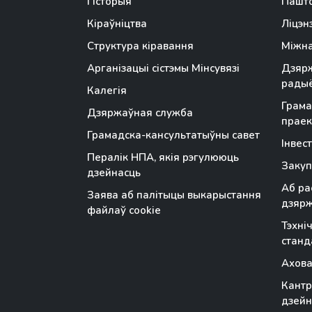
Гісторыя
Пашто
Кіраўніцтва
Ліцэн
Структура кіравання
Міжна
Арганізацыі сістэмы Мінсувязі
Дзярж
радыё
Калегія
Грама
Дзяржаўная служба
праек
Грамадска-кансультатыўны савет
Інвес
Пералік НПА, якія рэгулююць
Закуп
дзейнасць
Аб ра
Заява аб палітыцы выкарыстання
дзяр
файлаў cookie
Тэхні
станд
Ахова
Кантр
дзейн