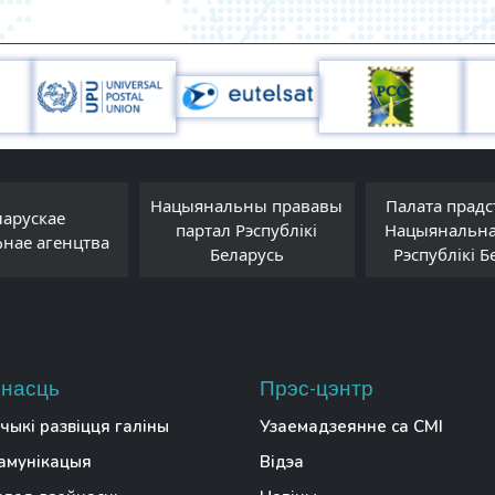
Нацыянальны прававы
Палата прадс
ларускае
партал Рэспублікі
Нацыянальна
фнае агенцтва
Беларусь
Рэспублікі Б
насць
Прэс-цэнтр
чыкі развіцця галіны
Узаемадзеянне са СМІ
амунікацыя
Відэа