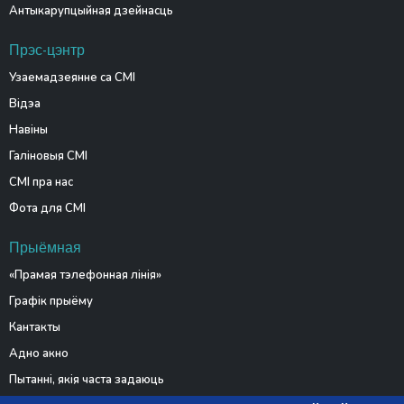
Антыкарупцыйная дзейнасць
Прэс-цэнтр
Узаемадзеянне са СМІ
Відэа
Навіны
Галіновыя СМІ
СМІ пра нас
Фота для СМІ
Прыёмная
«Прамая тэлефонная лінія»
Графік прыёму
Кантакты
Адно акно
Пытанні, якія часта задаюць