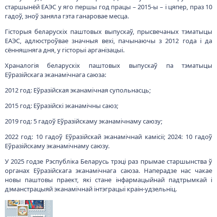
старшынёй ЕАЭС у яго першы год працы – 2015-ы – і цяпер, праз 10
гадоў, зноў заняла гэта ганаровае месца.
Гісторыя беларускіх паштовых выпускаў, прысвечаных тэматыцы
ЕАЭС, адлюстроўвае значныя вехі, пачынаючы з 2012 года і да
сённяшняга дня, у гісторыі арганізацыі.
Храналогія беларускіх паштовых выпускаў па тэматыцы
Еўразійскага эканамічнага саюза:
2012 год: Еўразійская эканамічная супольнасць;
2015 год: Еўразійскі эканамічны саюз;
2019 год: 5 гадоў Еўразійскаму эканамічнаму саюзу;
2022 год: 10 гадоў Еўразійскай эканамічнай камісіі; 2024: 10 гадоў
Еўразійскаму эканамічнаму саюзу.
У 2025 годзе Рэспубліка Беларусь трэці раз прымае старшынства ў
органах Еўразійскага эканамічнага саюза. Наперадзе нас чакае
новы паштовы праект, які стане інфармацыйнай падтрымкай і
дэманстрацыяй эканамічнай інтэграцыі краін-удзельніц.
Малюнак