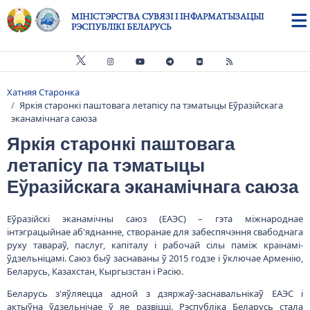
Skip to main content
МІНІСТЭРСТВА СУВЯЗІ І ІНФАРМАТЫЗАЦЫІ
РЭСПУБЛІКІ БЕЛАРУСЬ
Хатняя Старонка
Breadcrumb
Яркія старонкі паштовага летапісу па тэматыцы Еўразійскага
эканамічнага саюза
Яркія старонкі паштовага
летапісу па тэматыцы
Еўразійскага эканамічнага саюза
Еўразійскі эканамічны саюз (ЕАЭС) – гэта міжнароднае
інтэграцыйнае аб'яднанне, створанае для забеспячэння свабоднага
руху тавараў, паслуг, капіталу і рабочай сілы паміж краінамі-
ўдзельніцамі. Саюз быў заснаваны ў 2015 годзе і ўключае Арменію,
Беларусь, Казахстан, Кыргызстан і Расію.
Беларусь з'яўляецца адной з дзяржаў-заснавальнікаў ЕАЭС і
актыўна ўдзельнічае ў яе развіцці. Рэспубліка Беларусь стала