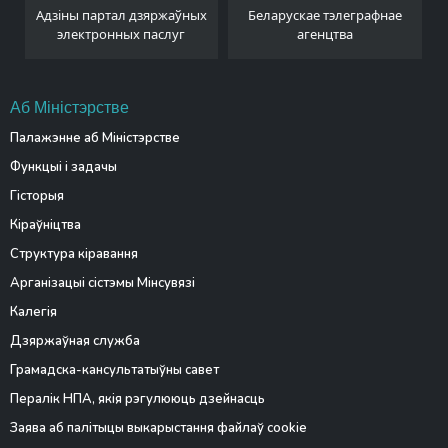
Адзіны партал дзяржаўных
Беларускае тэлеграфнае
электронных паслуг
агенцтва
Аб Міністэрстве
Палажэнне аб Міністэрстве
Функцыі і задачы
Гісторыя
Кіраўніцтва
Структура кіравання
Арганізацыі сістэмы Мінсувязі
Калегія
Дзяржаўная служба
Грамадска-кансультатыўны савет
Пералік НПА, якія рэгулююць дзейнасць
Заява аб палітыцы выкарыстання файлаў cookie