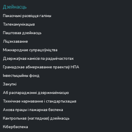
Дзейнасць
Паказчыкі развіцця галіны
Тэлекамунікацыя
Паштовая дзейнасць
Ліцэнзаванне
Міжнароднае супрацоўніцтва
Дзяржаўная камісія па радыёчастотах
Грамадскае абмеркаванне праектаў НПА
Інвестыцыйны фонд
Закупкі
Аб распараджэнні дзяржмаёмасцю
Тэхнічнае нармаванне і стандартызацыя
Ахова працы і пажарная бяспека
Кантрольная (наглядная) дзейнасць
Кібербяспека