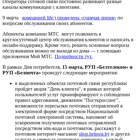
Операторы сотовой связи постоянно развивают разные
каналы коммуникации с клиентами.
9 марта​
компанией life:) проведена «горячая линия»
по
вопросам обслуживания своих абонентов.
Абоненты компании МТС могут позвонить в
круглосуточный центр обслуживания клиентов и написать в
онлайн-поддержку. Кроме того, решить основные вопросы
обслуживания можно не выходя из дома — с помощью
приложения Мой МТС.
Подробности тут.
В рамках Дня потребителя,
15 марта, РУП «Белтелеком» и
РУП «Белпочта»
проведут следующие мероприятия:
в выделенных объектах почтовой связи республики
пройдет акция "День клиента", в рамках которой
пользователей услуг проинформируют о соблюдении
правил адресования, движении "Посткроссинг",
возможности пересылки почтовых отправлений в
электронной форме посредством Национальной
почтовой электронной системы, напомнят об
ускоренном получении почтовых отправлений
посредством sms-кода и почтоматов, расскажут о
почтовом интернет-магазине
shop.belpost.by
и других
услугах и сервисах почтового оператора; каждый