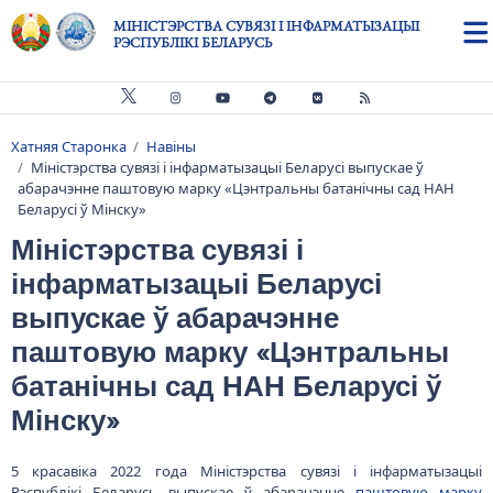
Skip to main content
МІНІСТЭРСТВА СУВЯЗІ І ІНФАРМАТЫЗАЦЫІ
РЭСПУБЛІКІ БЕЛАРУСЬ
Хатняя Старонка
Навіны
Breadcrumb
Міністэрства сувязі і інфарматызацыі Беларусі выпускае ў
абарачэнне паштовую марку «Цэнтральны батанічны сад НАН
Беларусі ў Мінску»
Міністэрства сувязі і
інфарматызацыі Беларусі
выпускае ў абарачэнне
паштовую марку «Цэнтральны
батанічны сад НАН Беларусі ў
Мінску»
5 красавіка 2022 года Міністэрства сувязі і інфарматызацыі
Рэспублікі Беларусь выпускае ў абарачэнне
паштовую марку