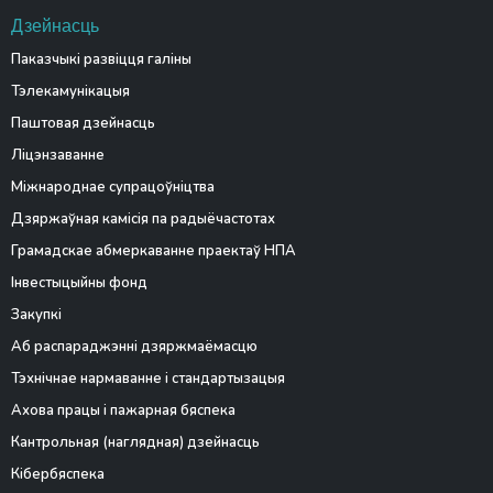
Дзейнасць
Паказчыкі развіцця галіны
Тэлекамунікацыя
Паштовая дзейнасць
Ліцэнзаванне
Міжнароднае супрацоўніцтва
Дзяржаўная камісія па радыёчастотах
Грамадскае абмеркаванне праектаў НПА
Інвестыцыйны фонд
Закупкі
Аб распараджэнні дзяржмаёмасцю
Тэхнічнае нармаванне і стандартызацыя
Ахова працы і пажарная бяспека
Кантрольная (наглядная) дзейнасць
Кібербяспека