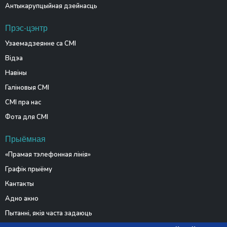
Антыкарупцыйная дзейнасць
Прэс-цэнтр
Узаемадзеянне са СМІ
Відэа
Навіны
Галіновыя СМІ
СМІ пра нас
Фота для СМІ
Прыёмная
«Прамая тэлефонная лінія»
Графік прыёму
Кантакты
Адно акно
Пытанні, якія часта задаюць