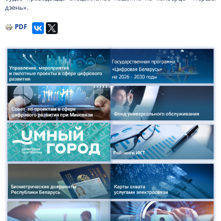
дзень».
PDF