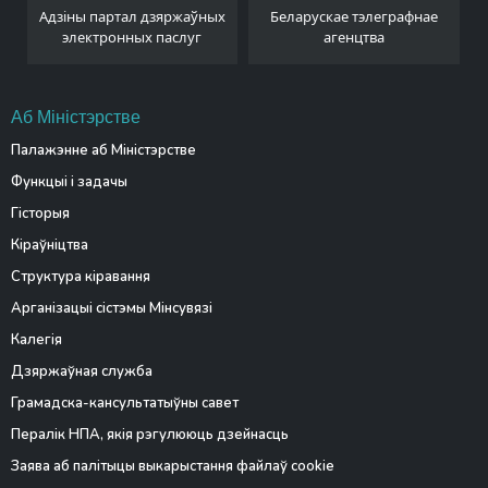
Адзіны партал дзяржаўных
Беларускае тэлеграфнае
электронных паслуг
агенцтва
Аб Міністэрстве
Палажэнне аб Міністэрстве
Функцыі і задачы
Гісторыя
Кіраўніцтва
Структура кіравання
Арганізацыі сістэмы Мінсувязі
Калегія
Дзяржаўная служба
Грамадска-кансультатыўны савет
Пералік НПА, якія рэгулююць дзейнасць
Заява аб палітыцы выкарыстання файлаў cookie