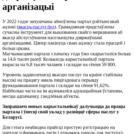
арганізацыі
У 2022 годзе запушчаны абноўлены партал рэйтынгавай
ацэнкі (
якасць-паслуг.бел
). Грамадзянам прадстаўлены
сучасны інструмент для выказвання свайго меркавання аб
якасці абслугоўвання насельніцтва дзяржаўнымі
арганізацыямі. Цяпер пакінуць сваю ацэнку стала прасцей і
больш цікава.
Магчымасцямі партала з пачатку года ўжо скарысталіся больш
за 14,6 тысяч разоў. Колькасць карыстальнікаў партала
вырасла на 6,8 тысяч чалавек і складае на сёння 59 800.
Узровень задаволенасці якасцю паслуг па краіне стабільна
высокі на працягу амаль пяцігадовага перыяду
функцыянавання партала і складае на сёння 91,62%.
Найбольш часта на ім ацэньваліся адукацыйныя ўстановы,
месцы адпачынку, гандлёвыя аб'екты.
Запрашаем новых карыстальнікаў далучыцца да працы
партала і ўнесці свой уклад у развіццё сферы паслуг у
Беларусі.
Для гэтага неабходна прайсці простую рэгістрацыю на
партале (сфармаваць лагін і атрымаць пароль для доступу);