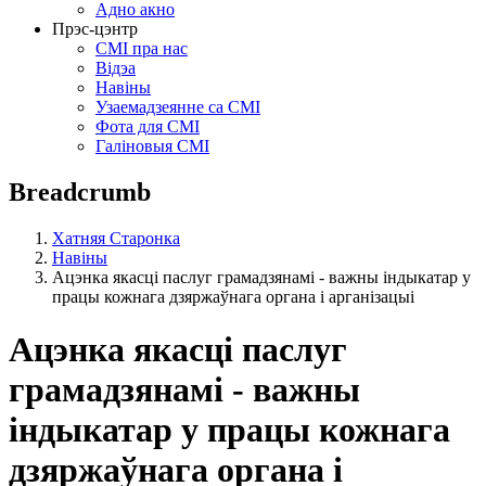
Адно акно
Прэс-цэнтр
СМІ пра нас
Відэа
Навіны
Узаемадзеянне са СМІ
Фота для СМІ
Галіновыя СМІ
Breadcrumb
Хатняя Старонка
Навіны
Ацэнка якасці паслуг грамадзянамі - важны індыкатар у
працы кожнага дзяржаўнага органа і арганізацыі
Ацэнка якасці паслуг
грамадзянамі - важны
індыкатар у працы кожнага
дзяржаўнага органа і