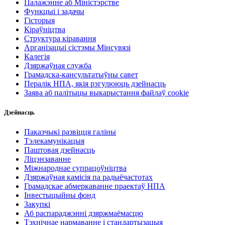
Палажэнне аб Міністэрстве
Функцыі і задачы
Гісторыя
Кіраўніцтва
Структура кіравання
Арганізацыі сістэмы Мінсувязі
Калегія
Дзяржаўная служба
Грамадска-кансультатыўны савет
Пералік НПА, якія рэгулююць дзейнасць
Заява аб палітыцы выкарыстання файлаў cookie
Дзейнасць
Паказчыкі развіцця галіны
Тэлекамунікацыя
Паштовая дзейнасць
Ліцэнзаванне
Міжнароднае супрацоўніцтва
Дзяржаўная камісія па радыёчастотах
Грамадскае абмеркаванне праектаў НПА
Інвестыцыйны фонд
Закупкі
Аб распараджэнні дзяржмаёмасцю
Тэхнічнае нармаванне і стандартызацыя