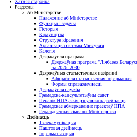
Хатняя старонка
Раздзелы
Аб Міністэрстве
Палажэнне аб Міністэрстве
Функцыі і задачы
Гісторыя
Кіраўніцтва
Структура кіравання
Арганізацыі сістэмы Мінсувязі
Калегія
Дзяржаўная праграма
Дзяржаўная праграма "Лічбавая Беларус
на 2026–2030
Дзяржаўныя статыстычныя назіранні
Афіцыйная статыстычная інфармацыя
Формы справаздачнасці
Дзяржаўная служба
Грамадска-кансультатыўны савет
Пералік НПА, якія рэгулююць дзейнасць
Грамадскае абмеркаванне праектаў НПА
Геральдычныя сімвалы Міністэрства
Дзейнасць
Тэлекамунікацыя
Паштовая дзейнасць
Інфарматызацыя