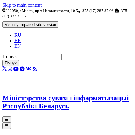
Skip to main content
220050, г.Минск, пр-т Независимости, 10
+375 (17) 287 87 06
+375
(17) 327 21 57
RU
BE
EN
Пошук
Міністэрства сувязі і інфарматызацыі
Рэспублікі Беларусь