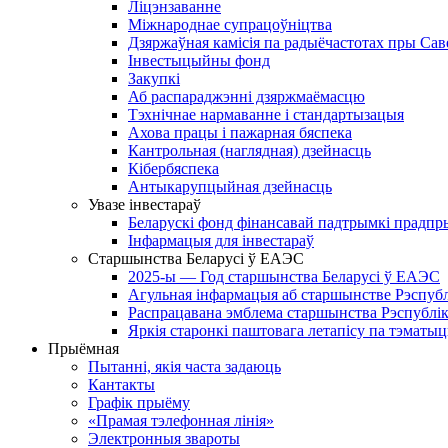
Ліцэнзаванне
Міжнароднае супрацоўніцтва
Дзяржаўная камісія па радыёчастотах пры Саве
Інвестыцыйны фонд
Закупкі
Аб распараджэнні дзяржмаёмасцю
Тэхнічнае нармаванне і стандартызацыя
Ахова працы і пажарная бяспека
Кантрольная (наглядная) дзейнасць
Кібербяспека
Антыкарупцыйная дзейнасць
Увазе інвестараў
Беларускі фонд фінансавай падтрымкі прадпр
Інфармацыя для інвестараў
Старшынства Беларусі ў ЕАЭС
2025-ы — Год старшынства Беларусі ў ЕАЭС
Агульная інфармацыя аб старшынстве Рэспублік
Распрацавана эмблема старшынства Рэспублік
Яркія старонкі паштовага летапісу па тэмат
Прыёмная
Пытанні, якія часта задаюць
Кантакты
Графік прыёму
«Прамая тэлефонная лінія»
Электронныя звароты