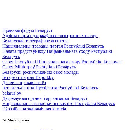
Прававы форум Беларусі
Адзіны партал дзяржаўных электронных паслуг
Беларускае тэлеграфнае агенцтва
Нацыянальны прававы партал Рэспублікі Беларусь
Палата прадстаўнікоў Нацыянальнага сходу Рэспублікі
Беларусь
Савет Рэспублікі Нацыянальнага сходу Рэспублікі Беларусь
Савет Міністраў Рэспублікі Беларусь
Беларускі рэспубліканскі саюз моладзі
Інтэрнэт-партал Export.by
Дзіцячы прававы сайт
Інтэрнэт-партал Прэзідэнта Рэспублікі Беларусь
belarus.by
Дзяржаўныя органы і арганізацыі Беларусі
Нацыянальны статыстычны камітэт Рэспублікі Беларусь
Еўразійская эканамічная камісія
Аб Міністэрстве