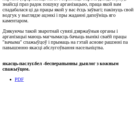
знайсці праз радок пошуку арганізацыю, праца якой вам
спадабалася ці да працы якой у вас ёсць заўвагі; пакінуць свой
водгук у выглядзе ацэнкі і пры жаданні дапоўніць яго
каментаром.
Дзякуючы такой зваротнай сувязі дзяржаўныя органы і
арганізацыі маюць магчымасць бачыць вынікі сваёй працы
"вачыма" спажыўцоў і прымаць на гэтай аснове рашэнні па
павышэнню якасці абслугоўвання насельніцтва.
якасць-паслуг.бел -бесперапынны дыялог з кожным
спажыўцом.
PDF