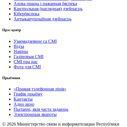
Ахова працы і пажарная бяспека
Кантрольная (наглядная) дзейнасць
Кібербяспека
Антыкарупцыйная дзейнасць
Прэс-цэнтр
Узаемадзеянне са СМІ
Відэа
Навіны
Галіновыя СМІ
СМІ пра нас
Фота для СМІ
Прыёмная
«Прамая тэлефонная лінія»
Графік прыёму
Кантакты
Адно акно
Пытанні, якія часта задаюць
Электронныя звароты
© 2026 Министерство связи и информатизации Республики