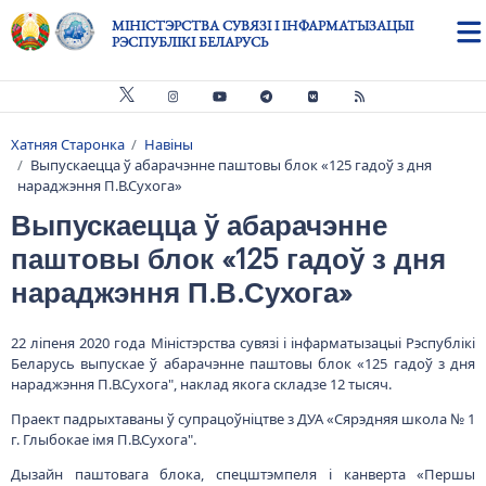
Skip to main content
МІНІСТЭРСТВА СУВЯЗІ І ІНФАРМАТЫЗАЦЫІ
РЭСПУБЛІКІ БЕЛАРУСЬ
Хатняя Старонка
Навіны
Breadcrumb
Выпускаецца ў абарачэнне паштовы блок «125 гадоў з дня
нараджэння П.В.Сухога»
Выпускаецца ў абарачэнне
паштовы блок «125 гадоў з дня
нараджэння П.В.Сухога»
22 ліпеня 2020 года Міністэрства сувязі і інфарматызацыі Рэспублікі
Беларусь выпускае ў абарачэнне паштовы блок «125 гадоў з дня
нараджэння П.В.Сухога", наклад якога складзе 12 тысяч.
Праект падрыхтаваны ў супрацоўніцтве з ДУА «Сярэдняя школа № 1
г. Глыбокае імя П.В.Сухога".
Дызайн паштовага блока, спецштэмпеля і канверта «Першы