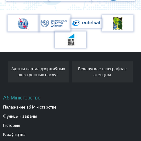
Адзіны партал дзяржаўных
Беларускае тэлеграфнае
электронных паслуг
агенцтва
Аб Міністэрстве
Палажэнне аб Міністэрстве
Функцыі і задачы
Гісторыя
Кіраўніцтва