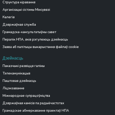
Структура кіравання
Арганізацыі сістэмы Мінсувязі
Калегія
Дзяржаўная служба
Грамадска-кансультатыўны савет
Пералік НПА, якія рэгулююць дзейнасць
Заява аб палітыцы выкарыстання файлаў cookie
Дзейнасць
Паказчыкі развіцця галіны
Тэлекамунікацыя
Паштовая дзейнасць
Ліцэнзаванне
Міжнароднае супрацоўніцтва
Дзяржаўная камісія па радыёчастотах
Грамадскае абмеркаванне праектаў НПА