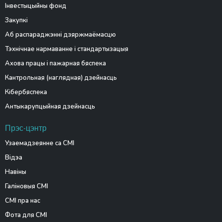
Інвестыцыйны фонд
Закупкі
Аб распараджэнні дзяржмаёмасцю
Тэхнічнае нармаванне і стандартызацыя
Ахова працы і пажарная бяспека
Кантрольная (наглядная) дзейнасць
Кібербяспека
Антыкарупцыйная дзейнасць
Прэс-цэнтр
Узаемадзеянне са СМІ
Відэа
Навіны
Галіновыя СМІ
СМІ пра нас
Фота для СМІ