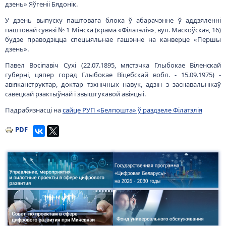
дзень» Яўгеніі Бядонік.
У дзень выпуску паштовага блока ў абарачэнне ў аддзяленні
паштовай сувязі № 1 Мінска (крама «Філатэлія», вул. Маскоўская, 16)
будзе праводзіцца спецыяльнае гашэнне на канверце «Першы
дзень».
Павел Восіпавіч Сухі (22.07.1895, мястэчка Глыбокае Віленскай
губерні, цяпер горад Глыбокае Віцебскай вобл. - 15.09.1975) -
авіяканструктар, доктар тэхнічных навук, адзін з заснавальнікаў
савецкай рэактыўнай і звышгукавой авіяцыі.
Падрабязнасці на
сайце РУП «Белпошта» ў раздзеле Філатэлія
PDF