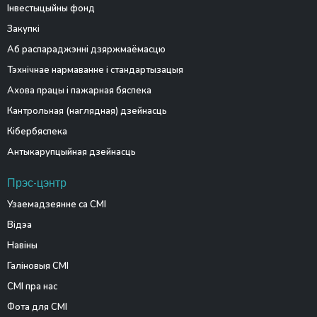
Інвестыцыйны фонд
Закупкі
Аб распараджэнні дзяржмаёмасцю
Тэхнічнае нармаванне і стандартызацыя
Ахова працы і пажарная бяспека
Кантрольная (наглядная) дзейнасць
Кібербяспека
Антыкарупцыйная дзейнасць
Прэс-цэнтр
Узаемадзеянне са СМІ
Відэа
Навіны
Галіновыя СМІ
СМІ пра нас
Фота для СМІ