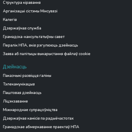
Структура кіравання
Арганізацыі сістэмы Мінсувязі
Калегія
Дзяржаўная служба
Грамадска-кансультатыўны савет
Пералік НПА, якія рэгулююць дзейнасць
Заява аб палітыцы выкарыстання файлаў cookie
Дзейнасць
Паказчыкі развіцця галіны
Тэлекамунікацыя
Паштовая дзейнасць
Ліцэнзаванне
Міжнароднае супрацоўніцтва
Дзяржаўная камісія па радыёчастотах
Грамадскае абмеркаванне праектаў НПА