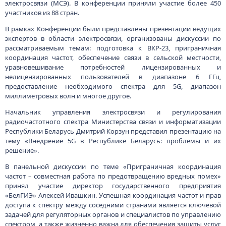
электросвязи (МСЭ). В конференции приняли участие более 450
участников из 88 стран.
В рамках Конференции были представлены презентации ведущих
экспертов в области электросвязи, организованы дискуссии по
рассматриваемым темам: подготовка к ВКР-23, приграничная
координация частот, обеспечение связи в сельской местности,
уравновешивание потребностей лицензированных и
нелицензированных пользователей в диапазоне 6 ГГц,
предоставление необходимого спектра для 5G, диапазон
миллиметровых волн и многое другое.
Начальник управления электросвязи и регулирования
радиочастотного спектра Министерства связи и информатизации
Республики Беларусь Дмитрий Корзун представил презентацию на
тему «Внедрение 5G в Республике Беларусь: проблемы и их
решение».
В панельной дискуссии по теме «Приграничная координация
частот – совместная работа по предотвращению вредных помех»
принял участие директор государственного предприятия
«БелГИЭ» Алексей Ивашкин. Успешная координация частот и прав
доступа к спектру между соседними странами является ключевой
задачей для регуляторных органов и специалистов по управлению
спектром, а также жизненно важна для обеспечения защиты услуг