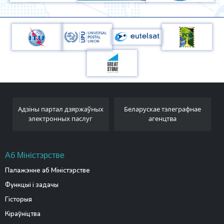
Адзіны партал дзяржаўных
Беларускае тэлеграфнае
электронных паслуг
агенцтва
Аб Міністэрстве
Палажэнне аб Міністэрстве
Функцыі і задачы
Гісторыя
Кіраўніцтва