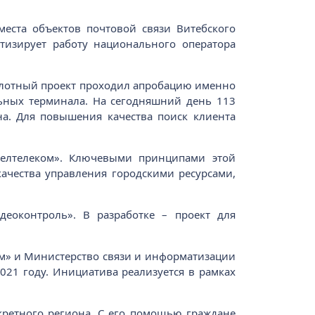
еста объектов почтовой связи Витебского
тизирует работу национального оператора
лотный проект проходил апробацию именно
ьных терминала. На сегодняшний день 113
а. Для повышения качества поиск клиента
Белтелеком». Ключевыми принципами этой
качества управления городскими ресурсами,
деоконтроль». В разработке – проект для
ом» и Министерство связи и информатизации
021 году. Инициатива реализуется в рамках
кретного региона. С его помощью граждане