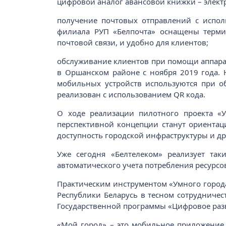
цифровой аналог авансовой книжки – элект
получение почтовых отправлений с испол
филиала РУП «Белпочта» оснащены термин
почтовой связи, и удобно для клиентов;
обслуживание клиентов при помощи аппар
в Оршанском районе с ноября 2019 года.
мобильных устройств используются при о
реализован с использованием QR кода.
О ходе реализации пилотного проекта «
перспективной концепции станут ориентаци
доступность городской инфраструктуры и др
Уже сегодня «Белтелеком» реализует так
автоматического учета потребления ресурсов
Практическим инструментом «Умного города
Республики Беларусь в тесном сотрудничес
Государственной программы «Цифровое разв
«Мой город» – это мобильное приложение,