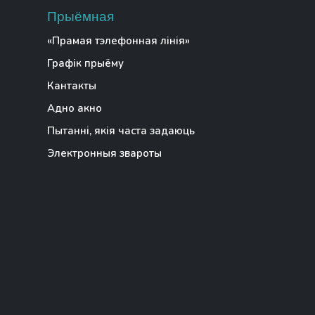
Прыёмная
«Прамая тэлефонная лінія»
Графік прыёму
Кантакты
Адно акно
Пытанні, якія часта задаюць
Электронныя звароты