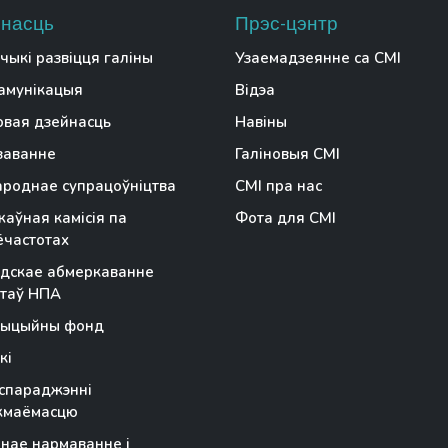
насць
Прэс-цэнтр
чыкі развіцця галіны
Узаемадзеянне са СМІ
амунікацыя
Відэа
вая дзейнасць
Навіны
заванне
Галіновыя СМІ
роднае супрацоўніцтва
СМІ пра нас
аўная камісія па
Фота для СМІ
частотах
дскае абмеркаванне
таў НПА
тыцыйны фонд
кі
спараджэнні
жмаёмасцю
чнае нармаванне і