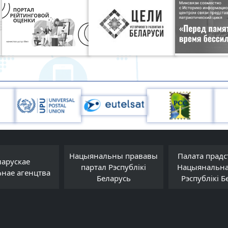
Нацыянальны прававы
Палата прадс
ларускае
партал Рэспублікі
Нацыянальна
фнае агенцтва
Беларусь
Рэспублікі Б