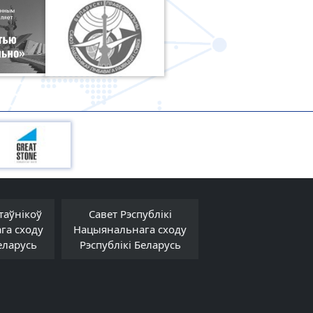
таўнікоў
Савет Рэспублікі
Савет Міністра
га сходу
Нацыянальнага сходу
Рэспублікі Белар
еларусь
Рэспублікі Беларусь