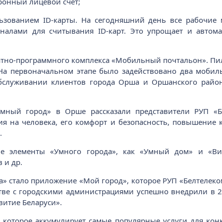
ронный лицевой счет;
ьзованием ID-карты. На сегодняшний день все рабочие м
алами для считывания ID-карт. Это упрощает и автома
атно-программного комплекса «Мобильный почтальон». Пи
 На первоначальном этапе было задействовано два мобил
бслуживании клиентов города Орша и Оршанского район
Умный город» в Орше рассказали представители РУП «
я на человека, его комфорт и безопасность, повышение 
.
ие элементы «Умного города», как «Умный дом» и «Ви
 и др.
» стало приложение «Мой город», которое РУП «Белтелек
тве с городскими администрациями успешно внедрили в 2
итие Беларуси».
 которое аккумулирует самые популярные услуги для кон