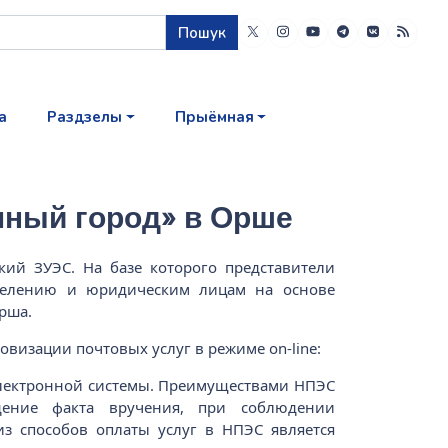
Пошук
а
Раздзелы
Прыёмная
мный город» в Орше
ий ЗУЭС. На базе которого представители
аселению и юридическим лицам на основе
рша.
изации почтовых услуг в режиме on-line:
лектронной системы. Преимуществами НПЭС
ждение факта вручения, при соблюдении
з способов оплаты услуг в НПЭС является