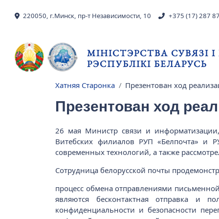
Skip to main content
220050, г.Минск, пр-т Независимости, 10
+375 (17) 287 8
МІНІСТЭРСТВА СУВЯЗІ 
РЭСПУБЛІКІ БЕЛАРУСЬ
Хатняя Старонка
Презентован ход реализа
Breadcrumb
Презентован ход реал
26 мая Министр связи и информатизации,
Витебских филиалов РУП «Белпочта» и Р
современных технологий, а также рассмотре
Сотрудница белорусской почты продемонстр
процесс обмена отправлениями письменно
являются бесконтактная отправка и по
конфиденциальности и безопасности пере