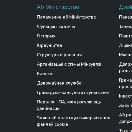
Аб Міністэрстве
Дзей
Палажэнне аб Міністэрстве
Паказ
Функцыі і задачы
Тэлек
Гісторыя
Пашто
Кіраўніцтва
Ліцэн
Структура кіравання
Міжна
Арганізацыі сістэмы Мінсувязі
Дзярж
радыё
Калегія
Грама
Дзяржаўная служба
праек
Грамадска-кансультатыўны савет
Інвес
Пералік НПА, якія рэгулююць
Закуп
дзейнасць
Аб ра
Заява аб палітыцы выкарыстання
дзяр
файлаў cookie
Тэхні