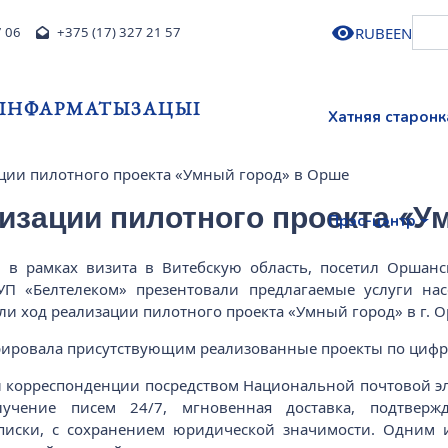
RU
BE
EN
7 06
+375 (17) 327 21 57
І ІНФАРМАТЫЗАЦЫІ
Хатняя старонк
ции пилотного проекта «Умный город» в Орше
изации пилотного проекта «У
Прэс-цэнтр
 в рамках визита в Витебскую область, посетил Оршанск
УП «Белтелеком» презентовали предлагаемые услуги н
ли ход реализации пилотного проекта «Умный город» в г. О
ировала присутствующим реализованные проекты по цифров
й корреспонденции посредством Национальной почтовой э
лучение писем 24/7, мгновенная доставка, подтвер
писки, с сохранением юридической значимости. Одним и