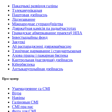
Паказчыкі развіцця галіны
Тэлекамунікацыя
Паштовая дзейнасць
Ліцэнзаванне
Міжнароднае супрацоўніцтва
Дзяржаўная камісія па радыёчастотах
Грамадскае абмеркаванне праектаў НПА
Інвестыцыйны фонд
Закупкі
Аб распараджэнні дзяржмаёмасцю
Тэхнічнае нармаванне і стандартызацыя
Ахова працы і пажарная бяспека
Кантрольная (наглядная) дзейнасць
Кібербяспека
Антыкарупцыйная дзейнасць
Прэс-цэнтр
Узаемадзеянне са СМІ
Відэа
Навіны
Галіновыя СМІ
СМІ пра нас
Фота для СМІ