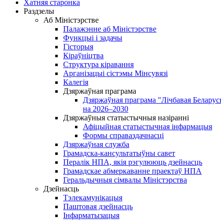
Хатняя старонка
Раздзелы
Аб Міністэрстве
Палажэнне аб Міністэрстве
Функцыі і задачы
Гісторыя
Кіраўніцтва
Структура кіравання
Арганізацыі сістэмы Мінсувязі
Калегія
Дзяржаўная праграма
Дзяржаўная праграма "Лічбавая Беларус
на 2026–2030
Дзяржаўныя статыстычныя назіранні
Афіцыйная статыстычная інфармацыя
Формы справаздачнасці
Дзяржаўная служба
Грамадска-кансультатыўны савет
Пералік НПА, якія рэгулююць дзейнасць
Грамадскае абмеркаванне праектаў НПА
Геральдычныя сімвалы Міністэрства
Дзейнасць
Тэлекамунікацыя
Паштовая дзейнасць
Інфарматызацыя