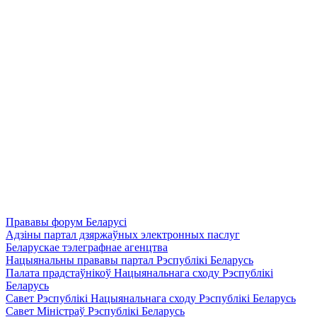
Прававы форум Беларусі
Адзіны партал дзяржаўных электронных паслуг
Беларускае тэлеграфнае агенцтва
Нацыянальны прававы партал Рэспублікі Беларусь
Палата прадстаўнікоў Нацыянальнага сходу Рэспублікі
Беларусь
Савет Рэспублікі Нацыянальнага сходу Рэспублікі Беларусь
Савет Міністраў Рэспублікі Беларусь