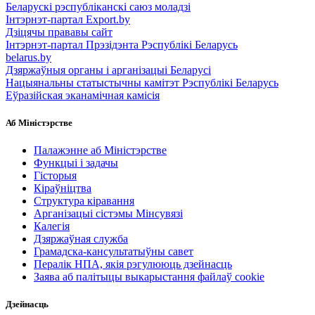
Беларускі рэспубліканскі саюз моладзі
Інтэрнэт-партал Export.by
Дзіцячы прававы сайт
Інтэрнэт-партал Прэзідэнта Рэспублікі Беларусь
belarus.by
Дзяржаўныя органы і арганізацыі Беларусі
Нацыянальны статыстычны камітэт Рэспублікі Беларусь
Еўразійская эканамічная камісія
Аб Міністэрстве
Палажэнне аб Міністэрстве
Функцыі і задачы
Гісторыя
Кіраўніцтва
Структура кіравання
Арганізацыі сістэмы Мінсувязі
Калегія
Дзяржаўная служба
Грамадска-кансультатыўны савет
Пералік НПА, якія рэгулююць дзейнасць
Заява аб палітыцы выкарыстання файлаў cookie
Дзейнасць