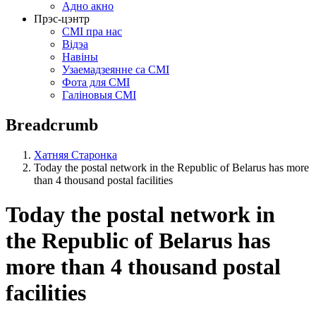
Адно акно
Прэс-цэнтр
СМІ пра нас
Відэа
Навіны
Узаемадзеянне са СМІ
Фота для СМІ
Галіновыя СМІ
Breadcrumb
Хатняя Старонка
Today the postal network in the Republic of Belarus has more
than 4 thousand postal facilities
Today the postal network in
the Republic of Belarus has
more than 4 thousand postal
facilities