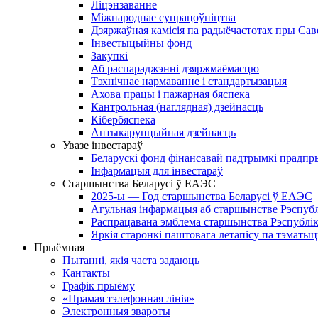
Ліцэнзаванне
Міжнароднае супрацоўніцтва
Дзяржаўная камісія па радыёчастотах пры Саве
Інвестыцыйны фонд
Закупкі
Аб распараджэнні дзяржмаёмасцю
Тэхнічнае нармаванне і стандартызацыя
Ахова працы і пажарная бяспека
Кантрольная (наглядная) дзейнасць
Кібербяспека
Антыкарупцыйная дзейнасць
Увазе інвестараў
Беларускі фонд фінансавай падтрымкі прадпр
Інфармацыя для інвестараў
Старшынства Беларусі ў ЕАЭС
2025-ы — Год старшынства Беларусі ў ЕАЭС
Агульная інфармацыя аб старшынстве Рэспублік
Распрацавана эмблема старшынства Рэспублік
Яркія старонкі паштовага летапісу па тэмат
Прыёмная
Пытанні, якія часта задаюць
Кантакты
Графік прыёму
«Прамая тэлефонная лінія»
Электронныя звароты