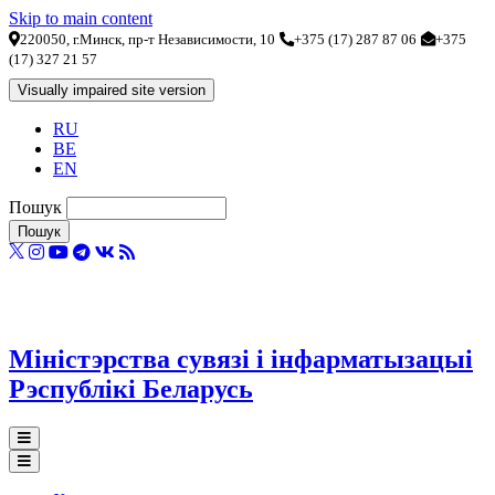
Skip to main content
220050, г.Минск, пр-т Независимости, 10
+375 (17) 287 87 06
+375
(17) 327 21 57
RU
BE
EN
Пошук
Міністэрства сувязі і інфарматызацыі
Рэспублікі Беларусь