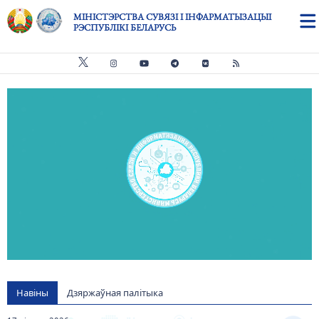
Skip to main content
МІНІСТЭРСТВА СУВЯЗІ І ІНФАРМАТЫЗАЦЫІ
РЭСПУБЛІКІ БЕЛАРУСЬ
Видео файл
us
Навіны
Дзяржаўная палітыка