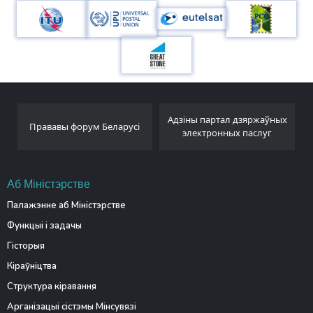
Адзіны партал дзяржаўных
Беларускае т
ы форум Беларусі
электронных паслуг
агенц
Аб Міністэрстве
Палажэнне аб Міністэрстве
Функцыі і задачы
Гісторыя
Кіраўніцтва
Структура кіравання
Арганізацыі сістэмы Мінсувязі