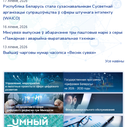
17 ліпеня, 2026
Рэспубліка Беларусь стала сузаснавальнікам Сусветнай
арганізацыі супрацоўніцтва ў сферы штучнага інтэлекту
(WAICO)
16 ліпеня, 2026
Мінсувязі выпускае ў абарачэнне тры паштовыя маркі з серыі
«Пажарная і аварыйна-выратавальная тэхніка»
13 ліпеня, 2026
Выйшаў чарговы нумар часопіса «Веснiк сувязi»
Усе навіны