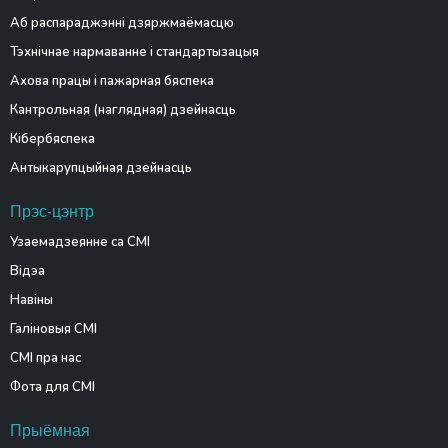
Аб распараджэнні дзяржмаёмасцю
Тэхнічнае нармаванне і стандартызацыя
Ахова працы і пажарная бяспека
Кантрольная (наглядная) дзейнасць
Кібербяспека
Антыкарупцыйная дзейнасць
Прэс-цэнтр
Узаемадзеянне са СМІ
Відэа
Навіны
Галіновыя СМІ
СМІ пра нас
Фота для СМІ
Прыёмная