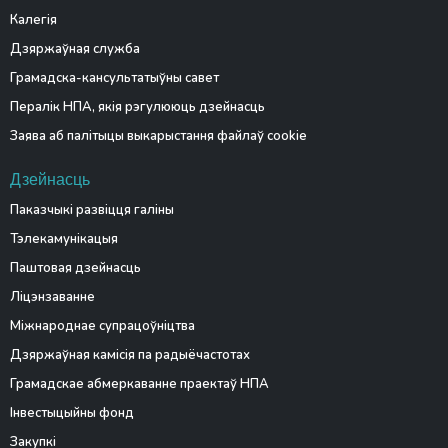
Калегія
Дзяржаўная служба
Грамадска-кансультатыўны савет
Пералік НПА, якія рэгулююць дзейнасць
Заява аб палітыцы выкарыстання файлаў cookie
Дзейнасць
Паказчыкі развіцця галіны
Тэлекамунікацыя
Паштовая дзейнасць
Ліцэнзаванне
Міжнароднае супрацоўніцтва
Дзяржаўная камісія па радыёчастотах
Грамадскае абмеркаванне праектаў НПА
Інвестыцыйны фонд
Закупкі