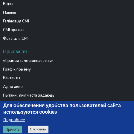
Відэа
Навіны
Галіновыя СМІ
СМІ пра нас
Фота для СМІ
Прыёмная
«Прамая тэлефонная лінія»
Графік прыёму
Кантакты
Адно акно
Пытанні, якія часта задаюць
Электронныя звароты
Для обеспечения удобства пользователей сайта
используются cookies
Подробнее
© 2026 Министерство связи и информатизации Республики
Принять
Отклонить
Беларусь