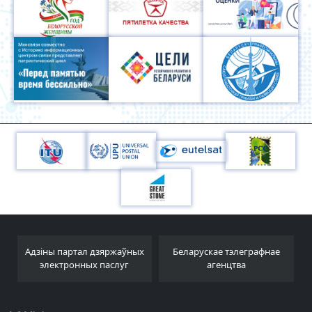
Адзіны партал дзяржаўных
Беларускае тэлеграфнае
электронных паслуг
агенцтва