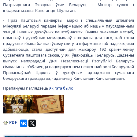
Патрыяршага Экзарха ўсяе Беларусі, і Міністр сувязі і
інфарматызацыі Канстанцін Шульган.
- Праз паштовыя канверты, маркі і спецыяльныя штэмпелі
Мінсувязі Беларусі перадае інфармацыю аб нашым паўсядзённым
жыцці і нашых духоўных каштоўнасцях. Выявы знакавых месцаў,
помнікаў і духоўных мемарыялаў створаны для таго, каб гэтая
прадукцыя была бачная ўсяму свету, а інфармацыя аб падзеях, якія
адбываюцца, стала даступнай для жыхароў 192 краін-членаў
Сусветнага паштовага саюза, у які ўваходзіць і Беларусь. Дадзены
выпуск напярэдадні Дня Незалежнасці Рэспублікі Беларусь
сімвалічны і з'яўляецца пацвярджэннем неацэннай ролі Беларускай
Праваслаўнай Царквы ў духоўным адраджэнні сучаснага
беларускага грамадства, - адзначыў Канстанцін Канстанцінавіч.
Прапануем паглядзець
як гэта было
Малюнак
Малюнак
PDF