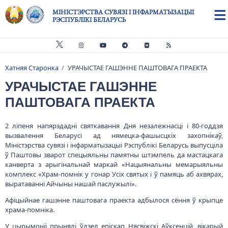
Skip to main content
МІНІСТЭРСТВА СУВЯЗІ І ІНФАРМАТЫЗАЦЫІ
РЭСПУБЛІКІ БЕЛАРУСЬ
Хатняя Старонка
УРАЧЫСТАЕ ГАШЭННЕ ПАШТОВАГА ПРАЕКТА
Breadcrumb
УРАЧЫСТАЕ ГАШЭННЕ
ПАШТОВАГА ПРАЕКТА
2 ліпеня напярэдадні святкавання Дня незалежнасці і 80-годдзя
вызвалення Беларусі ад нямецка-фашысцкіх захопнікаў,
Міністэрства сувязі і інфарматызацыі Рэспублікі Беларусь выпусціла
ў Паштовы зварот спецыяльны памятны штэмпель да мастацкага
канверта з арыгінальнай маркай «Нацыянальны мемарыяльны
комплекс «Храм-помнік у гонар Усіх святых і ў памяць аб ахвярах,
выратаванні Айчыны нашай паслужылі».
Афіцыйнае гашэнне паштовага праекта адбылося сёння ў крыпце
храма-помніка.
У цырымоніі прынялі ўдзел епіскап Нясвіжскі Аўксенцій, вікарый