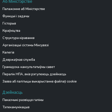
Аб Міністэрстве
Палажэнне аб Міністэрстве
Функцыі і задачы
Гісторыя
Кіраўніцтва
Структура кіравання
Арганізацыі сістэмы Мінсувязі
Калегія
Дзяржаўная служба
Грамадска-кансультатыўны савет
Пералік НПА, якія рэгулююць дзейнасць
Заява аб палітыцы выкарыстання файлаў cookie
Дзейнасць
Паказчыкі развіцця галіны
Тэлекамунікацыя