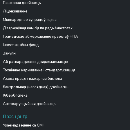
Паштовая дзейнасць
Ліцэнзаванне
Міжнароднае супрацоўніцтва
Дзяржаўная камісія па радыёчастотах
Грамадскае абмеркаванне праектаў НПА
Інвестыцыйны фонд
Закупкі
Аб распараджэнні дзяржмаёмасцю
Тэхнічнае нармаванне і стандартызацыя
Ахова працы і пажарная бяспека
Кантрольная (наглядная) дзейнасць
Кібербяспека
Антыкарупцыйная дзейнасць
Прэс-цэнтр
Узаемадзеянне са СМІ