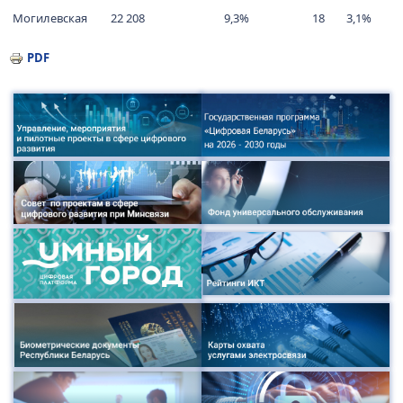
Могилевская
22 208
9,3%
18
3,1%
PDF