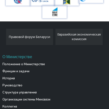
Национальный
Евразийская экономическая
и
статистический комитет
комиссия
Республики Беларусь
О Министерстве
Положение о Министерстве
Функции и задачи
История
Руководство
Структура управления
Организации системы Минсвязи
Коллегия