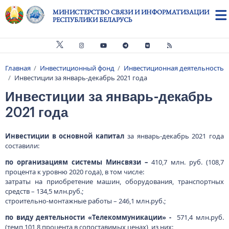
Перейти к основному содержанию
МИНИСТЕРСТВО СВЯЗИ И ИНФОРМАТИЗАЦИИ
РЕСПУБЛИКИ БЕЛАРУСЬ
Главная
Инвестиционный фонд
Инвестиционная деятельность
Строка навигации
Инвестиции за январь-декабрь 2021 года
Инвестиции за январь-декабрь
2021 года
Инвестиции в основной капитал
за январь-декабрь 2021 года
составили:
по организациям системы Минсвязи –
410,7 млн. руб. (108,7
процента к уровню 2020 года), в том числе:
затраты на приобретение машин, оборудования, транспортных
средств – 134,5 млн.руб.;
строительно-монтажные работы – 246,1 млн.руб.;
по виду деятельности «Телекоммуникации» -
571,4 млн.руб.
(темп 101,8 процента в сопоставимых ценах), из них: