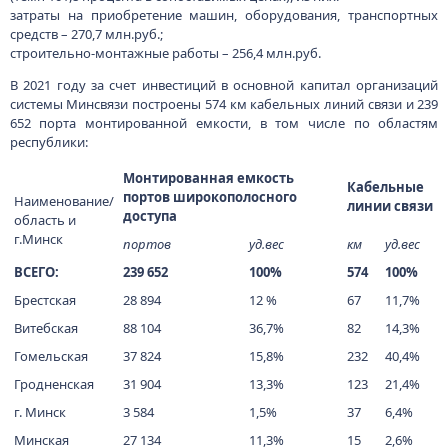
затраты на приобретение машин, оборудования, транспортных
средств – 270,7 млн.руб.;
строительно-монтажные работы – 256,4 млн.руб.
В 2021 году за счет инвестиций в основной капитал организаций
системы Минсвязи построены 574 км кабельных линий связи и 239
652 порта монтированной емкости, в том числе по областям
республики:
Монтированная емкость
Кабельные
портов широкополосного
Наименование/
линии связи
доступа
область и
г.Минск
портов
уд.вес
км
уд.вес
ВСЕГО:
239 652
100%
574
100%
Брестская
28 894
12 %
67
11,7%
Витебская
88 104
36,7%
82
14,3%
Гомельская
37 824
15,8%
232
40,4%
Гродненская
31 904
13,3%
123
21,4%
г. Минск
3 584
1,5%
37
6,4%
Минская
27 134
11,3%
15
2,6%