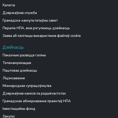
Калегія
Дзяржаўная служба
Грамадска-кансультатыўны савет
Пералік НПА, якія рэгулююць дзейнасць
Заява аб палітыцы выкарыстання файлаў cookie
Дзейнасць
Паказчыкі развіцця галіны
Тэлекамунікацыя
Паштовая дзейнасць
Ліцэнзаванне
Міжнароднае супрацоўніцтва
Дзяржаўная камісія па радыёчастотах
Грамадскае абмеркаванне праектаў НПА
Інвестыцыйны фонд
Закупкі