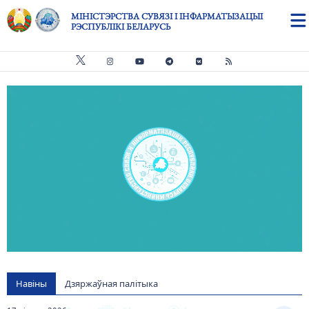
Skip to main content
МІНІСТЭРСТВА СУВЯЗІ І ІНФАРМАТЫЗАЦЫІ
РЭСПУБЛІКІ БЕЛАРУСЬ
Видео файл
us
Навіны
Дзяржаўная палітыка