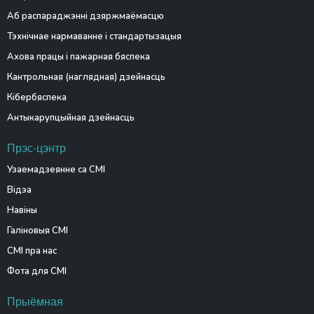
Аб распараджэнні дзяржмаёмасцю
Тэхнічнае нармаванне і стандартызацыя
Ахова працы і пажарная бяспека
Кантрольная (наглядная) дзейнасць
Кібербяспека
Антыкарупцыйная дзейнасць
Прэс-цэнтр
Узаемадзеянне са СМІ
Відэа
Навіны
Галіновыя СМІ
СМІ пра нас
Фота для СМІ
Прыёмная