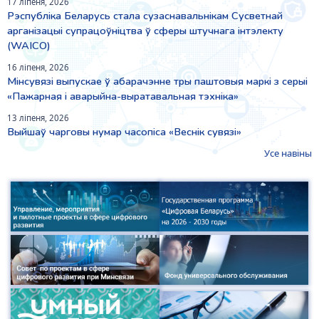
17 ліпеня, 2026
Рэспубліка Беларусь стала сузаснавальнікам Сусветнай
арганізацыі супрацоўніцтва ў сферы штучнага інтэлекту
(WAICO)
16 ліпеня, 2026
Мінсувязі выпускае ў абарачэнне тры паштовыя маркі з серыі
«Пажарная і аварыйна-выратавальная тэхніка»
13 ліпеня, 2026
Выйшаў чарговы нумар часопіса «Веснiк сувязi»
Усе навіны