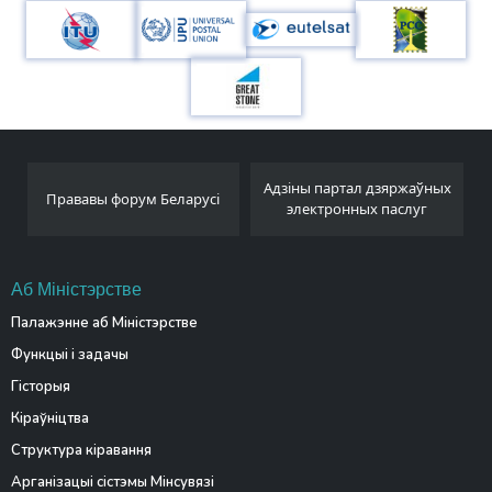
Адзіны партал дзяржаўных
Беларускае тэлеграфнае
сі
электронных паслуг
агенцтва
Аб Міністэрстве
Палажэнне аб Міністэрстве
Функцыі і задачы
Гісторыя
Кіраўніцтва
Структура кіравання
Арганізацыі сістэмы Мінсувязі